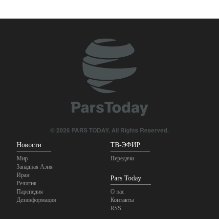
иранские каратисты в
Центральной Азии
22 hours ago
© 2026 PARS TODAY. All Rights Reserved.
Новости
ТВ-ЭФИР
Мир
Передачи
Западная Азия
Иран
Pars Today
Религия
Парспедия
О нас
Дезинформация
Контакты
RSS