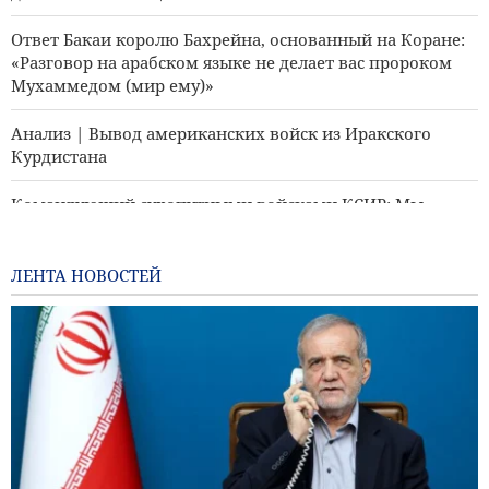
Ответ Бакаи королю Бахрейна, основанный на Коране:
«Разговор на арабском языке не делает вас пророком
Мухаммедом (мир ему)»
Анализ | Вывод американских войск из Иракского
Курдистана
Командующий сухопутными войсками КСИР: Мы
готовы отреагировать на любую ошибку противника
Раскрыт план президента ФИФА с Трампом
ЛЕНТА НОВОСТЕЙ
Генерал Резаи: Мы нанесли Америке серьёзный удар
Аль-Джазира: Иран определяет, какие суда заходят в
Персидский залив и выходят из него
Комментарий - Почему Трамп отказался от угроз
нового нападения на Иран?