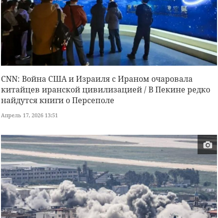
CNN: Война США и Израиля с Ираном очаровала
китайцев иранской цивилизацией / В Пекине редко
найдутся книги о Персеполе
Апрель 17, 2026 13:51