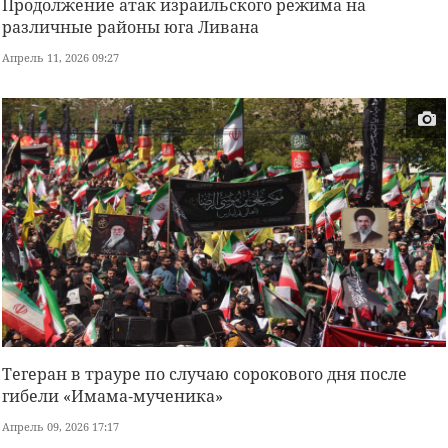
Продолжение атак израильского режима на
различные районы юга Ливана
Апрель 11, 2026 09:27
Тегеран в трауре по случаю сорокового дня после
гибели «Имама‑мученика»
Апрель 09, 2026 17:17