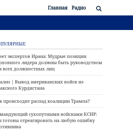
Главная
Радио
ОПУЛЯРНЫЕ
вет экспертов Ирана: Мудрые позиции
рховного лидера должны быть руководством
я всех должностных лиц
ализ | Вывод американских войск из
акского Курдистана
к происходит распад коалиции Трампа?
мандующий сухопутными войсками КСИР:
 готовы отреагировать на любую ошибку
отивника