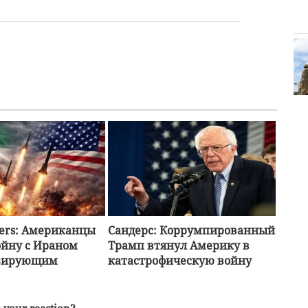
ters: Американцы
Сандерс: Коррумпированный
ойну с Ираном
Трамп втянул Америку в
изирующим
катастрофическую войну