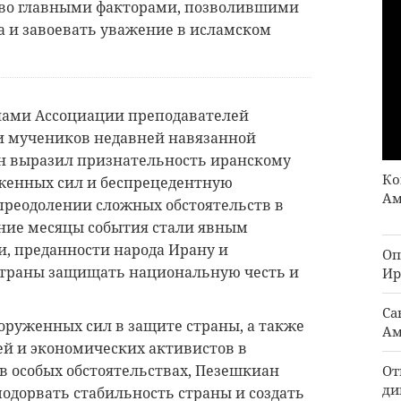
тво главными факторами, позволившими
а и завоевать уважение в исламском
ленами Ассоциации преподавателей
и мучеников недавней навязанной
н выразил признательность иранскому
Ко
уженных сил и беспрецедентную
Ам
преодолении сложных обстоятельств в
дние месяцы события стали явным
, преданности народа Ирану и
Оп
 страны защищать национальную честь и
Ир
Са
оруженных сил в защите страны, а также
Ам
ей и экономических активистов в
в особых обстоятельствах, Пезешкиан
От
ди
 подорвать стабильность страны и создать