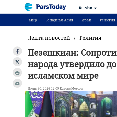
Russian
Мир
Западная Азия
Иран
Религия
Лента новостей
/
Религия
Пезешкиан: Сопроти
народа утвердило до
исламском мире
Июнь 30, 2026 12:09 Europe/Moscow