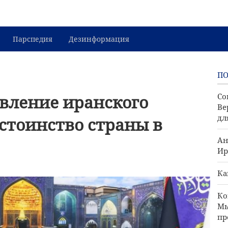
Парспедия
Дезинформация
П
вление иранского
Со
Ве
дл
стоинство страны в
Ан
Ир
Ка
Ко
Мы
пр