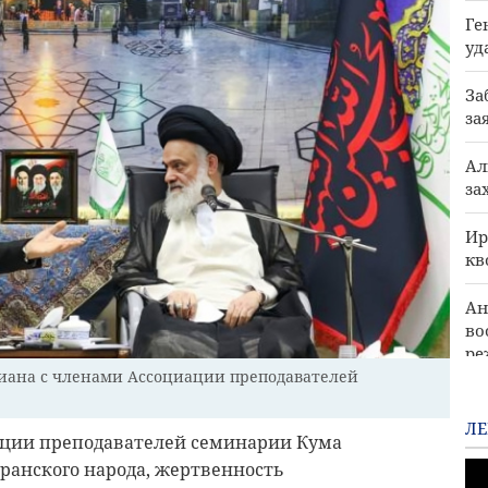
Ге
уд
За
за
Ал
за
Ир
кв
Ан
во
р
иана с членами Ассоциации преподавателей
CШ
с 
ЛЕ
иации преподавателей семинарии Кума
ранского народа, жертвенность