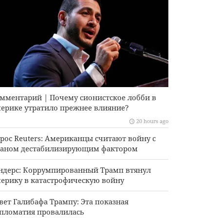
мментарий | Почему сионистское лобби в
ерике утратило прежнее влияние?
20 hours ago
рос Reuters: Американцы считают войну с
аном дестабилизирующим фактором
ндерс: Коррумпированный Трамп втянул
ерику в катастрофическую войну
вет Галибафа Трампу: Эта показная
пломатия провалилась