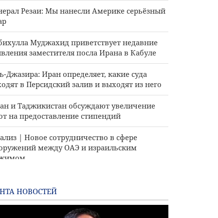
нерал Резаи: Мы нанесли Америке серьёзный
ар
бихулла Муджахид приветствует недавние
явления заместителя посла Ирана в Кабуле
ь-Джазира: Иран определяет, какие суда
ходят в Персидский залив и выходят из него
ан и Таджикистан обсуждают увеличение
от на предоставление стипендий
ализ | Новое сотрудничество в сфере
оружений между ОАЭ и израильским
ежимом
А отменили некоторые санкции, связанные
Ираном
НТА НОВОСТЕЙ