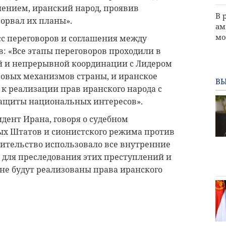
лением, иранский народ, проявив
В 
сорвал их планы».
ам
мо
с переговоров и соглашения между
 «Все этапы переговоров проходили в
й и непрерывной координации с Лидером
овых механизмов страны, и иранское
ВЫ
 к реализации прав иранского народа с
 защиты национальных интересов».
дент Ирана, говоря о судебном
х Штатов и сионистского режима против
вительство использовало все внутренние
для преследования этих преступлений и
а не будут реализованы права иранского