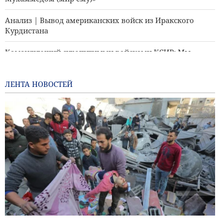
Анализ | Вывод американских войск из Иракского
Курдистана
Командующий сухопутными войсками КСИР: Мы
готовы отреагировать на любую ошибку противника
Раскрыт план президента ФИФА с Трампом
ЛЕНТА НОВОСТЕЙ
Генерал Резаи: Мы нанесли Америке серьёзный удар
Забихулла Муджахид приветствует недавние заявления
заместителя посла Ирана в Кабуле
Аль-Джазира: Иран определяет, какие суда заходят в
Персидский залив и выходят из него
Комментарий - Почему Трамп отказался от угроз
нового нападения на Иран?