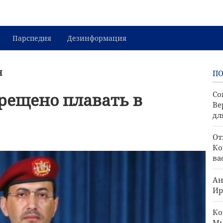
Парспедия
Дезинформация
я
П
рещено плавать в
Со
Ве
дл
От
Ко
ва
Ан
Ир
Ко
Мы