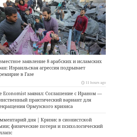
вместное заявление 8 арабских и исламских
ран: Израильская агрессия подрывает
ремирие в Газе
11 hours ago
e Economist заявил: Соглашение с Ираном —
инственный практический вариант для
екращения Ормузского кризиса
мментарий дня | Кризис в сионистской
мии; физические потери и психологический
ллапс