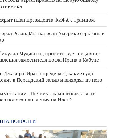
отивника
скрыт план президента ФИФА с Трампом
нерал Резаи: Мы нанесли Америке серьёзный
ар
бихулла Муджахид приветствует недавние
явления заместителя посла Ирана в Кабуле
ь-Джазира: Иран определяет, какие суда
ходят в Персидский залив и выходят из него
мментарий - Почему Трамп отказался от
роз нового нападения на Иран?
ан и Таджикистан обсуждают увеличение
от на предоставление стипендий
НТА НОВОСТЕЙ