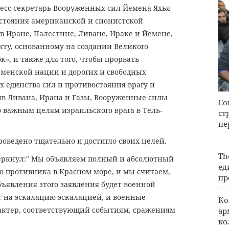
пресс-секретарь Вооруженных сил Йемена Яхья
остояния американской и сионистской
в Иране, Палестине, Ливане, Ираке и Йемене,
кту, основанному на создании Великого
», и также для того, чтобы прорвать
еменской нации и дорогих и свободных
х единства сил и противостояния врагу и
ив Ливана, Ирана и Газы, Вооруженные силы
Со
 важным целям израильского врага в Тель-
ст
пе
роведено тщательно и достигло своих целей.
Th
еркнул:" Мы объявляем полный и абсолютный
ед
го противника в Красном море, и мы считаем,
пр
ъявления этого заявления будет военной
 на эскалацию эскалацией, и военные
Ко
актер, соответствующий событиям, сражениям
ар
ко