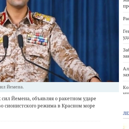
пр
Ра
Ге
уд
За
за
Ал
за
сил Йемена.
Ко
уг
х сил Йемена, объявляя о ракетном ударе
тво сионистского режима в Красном море
Ир
кв
ЛЕ