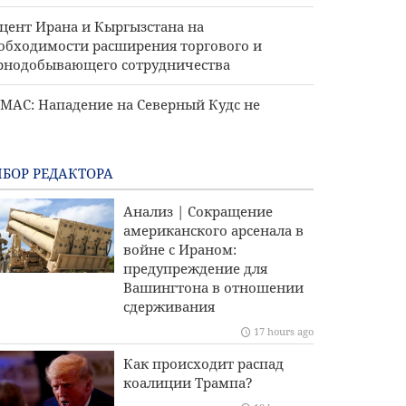
цент Ирана и Кыргызстана на
обходимости расширения торгового и
рнодобывающего сотрудничества
МАС: Нападение на Северный Кудс не
омит нашу волю противостоять планам
даизации
БОР РЕДАКТОРА
Анализ | Сокращение
американского арсенала в
войне с Ираном:
предупреждение для
Вашингтона в отношении
сдерживания
17 hours ago
Как происходит распад
коалиции Трампа?