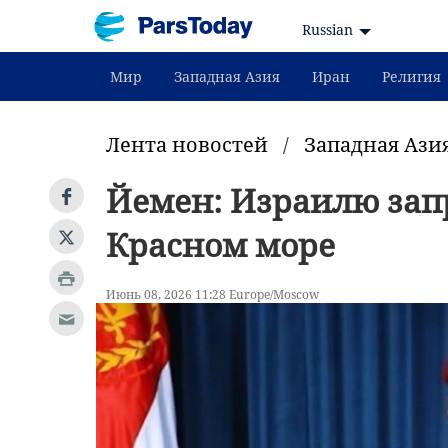
Russian
Мир
Западная Азия
Иран
Религия
Лента новостей
/
Западная Ази
Йемен: Израилю зап
Красном море
Июнь 08, 2026 11:28 Europe/Moscow