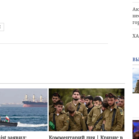
Ак
не
го
Н
ХА
сл
иу
ВЫ
ist заявил:
Комментарий дня | Кризис в