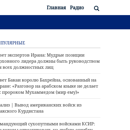
Главная
Радио
ОПУЛЯРНЫЕ
вет экспертов Ирана: Мудрые позиции
рховного лидера должны быть руководством
я всех должностных лиц
вет Бакаи королю Бахрейна, основанный на
ране: «Разговор на арабском языке не делает
с пророком Мухаммедом (мир ему)»
ализ | Вывод американских войск из
акского Курдистана
мандующий сухопутными войсками КСИР:
 готовы отреагировать на любую ошибку