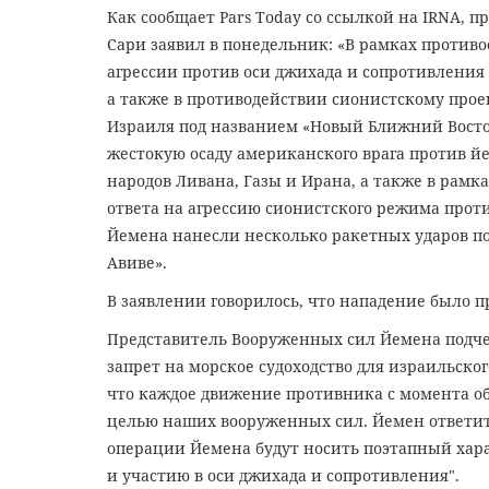
Как сообщает Pars Today со ссылкой на IRNA, 
Сари заявил в понедельник: «В рамках против
агрессии против оси джихада и сопротивления 
а также в противодействии сионистскому прое
Израиля под названием «Новый Ближний Восток
жестокую осаду американского врага против й
народов Ливана, Газы и Ирана, а также в рамка
ответа на агрессию сионистского режима прот
Йемена нанесли несколько ракетных ударов по
Авиве».
В заявлении говорилось, что нападение было п
Представитель Вооруженных сил Йемена подч
запрет на морское судоходство для израильско
что каждое движение противника с момента об
целью
наших вооруженных сил. Йемен ответит
операции Йемена будут носить поэтапный хар
и участию в оси джихада и сопротивления".