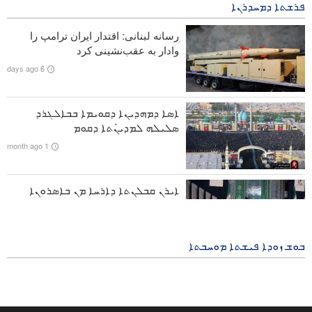
ܦܪܫܬܐ ܕܡܚܕܪܢܐ
ܐܓܪܬܐ ܕܐܝܬ ܐܠܠܗ ܚܢܥܥܝ ܒܘܬ ܣܗܕܘܬܐ ܕܕܪܝܐܒܐܢ ܬܢܓܣܝܪܝ
رسانه لبنانی: اقتدار ایران ترامپ را
ܟܬܒܼܐ ܕ300 ܡܩܤܝܢܐ ܕܒܝܬ- ܨܘܒܐ ܕܕܘܢܝܐ ܩܐ ܓܘܬܪܫ ܒܘܬ
وادار به عقب‌نشینی کرد
ܡܗܟܡܬܐ ܕܢܫܪܬܐ ܥܠ ܓܼܙܗ
6 days ago
ܙܝܕܬܐ ܕܡܢܝܢܐ ܕܣܗܕܐ ܘ ܕܪܒܢܐ ܕܓܙܗ
ܐܣܐ ܕܡܗܕܝܢܐ ܕܩܘܝܡܐ ܒܒܐܠܓܪܕ
ܘܝܕܥܘ |
ܣܠܝܠܗ ܠܡܕܝܢܰܬܐ ܕܩܘܡ
ܟܢܘܫܝܐ ܕܨܘܪܝܬܐ̈- ܝܬܝܒܼܬܐ ܛܒܝܬܐ ܕܡܗܕܝܢܐ ܕܚܣܝܪܘܝܬܐ
1 month ago
ܬܘܛܝܬܢܝܐ
ܐܝܪܢ ܩܒܠܢܬܐ ܕܐܪܚܐ ܡܢ ܒܐܣܪܘܢܐ
ܐܬܪܘܬܐ ܘ ܡܫܬܐܠܢܐ ܡܢ ܐܬܪܘܬܐ̈
ܒܪܝܐ- ܚܘܪܙܐ ܕܛܡܪܬܐ ܕܐܣܐ
ܕܡܥܠܝܘܬܗ ܐܝܬ ܐܠܠܗ ܣܗܕܐ ܚܡܢܥܝ
ܒܘܫ ܙܘܕܐ ܦܝܫܬܐ ܡܘܚܒܬܐ
1 month ago