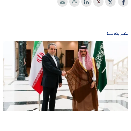
ܛܒܐ̈ ܓܘܒܝܐ
ܗܡܙܡܬܐ ܬܠܦܘܢܝ ܒܝܠ ܘܙܝܪܐ ܕܣܘܥܪܢܐ ܒܪܝܐ ܕܐܝܪܢ ܘ ܜܪܒܣܬܢ
3 months ago