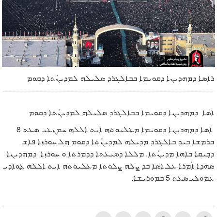
ܪܐܣܐ ܕܡܗܕܝܢܐ ܕܩܘܝܡܐ ܒܒܐܠܓܪܕ ܣܠܝܠܗ ܠܡܕܝܢܰܬܐ ܕܩܘܡ
ܐܣܐ ܕܡܗܕܝܢܐ ܕܩܘܝܡܐ ܒܒܐܠܓܪܕ ܣܠܝܠܗ ܠܡܕܝܢܰܬܐ ܕܩܘܡ
ܐܣܐ ܕܡܗܕܝܢܐ ܕܩܘܝܡܐ ܡܥܠܝܘܬܗ ܐܝܬ ܐܠܠܗ ܚܡܢܥܝ ܣܥܬ 8
ܒܪܡܫܐ ܒܝܕ ܒܐܠܓܪܕ ܡܕܝܠܗ ܠܡܕܝܢܰܬܐ ܕܩܘܡ ܗܠ ܚܘܪܙܐ ܦܐܫ
ܕܒܼܝܩܐ ܒܐܗܐ ܡܕܝܢܰܬܐ. ܡܠܠܐ ܕܣܝܥܬܐ ܕܕܡܪܬܐ ܘ ܚܘܪܙܐ ܕܡܗܕܝܢܐ
ܣܗܕܐ ܐܰܡܪܐ ܥܠ ܐܣܐ ܒܕ ܨܠܗ ܨܠܘܬܐ ܡܥܠܝܘܬܗ ܐܝܬ ܐܠܠܗ ܓܻܘܐܕܝ
ܥܡܘܠܝ ܣܥܬ 5 ܒܡܘܪܝܫܐ.