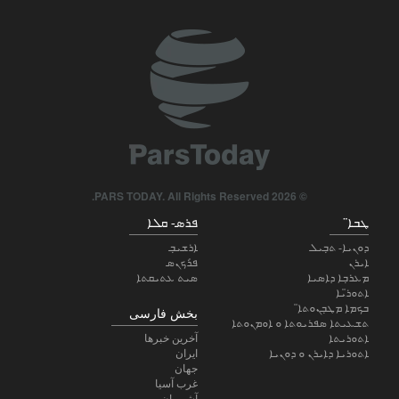
© 2026 PARS TODAY. All Rights Reserved.
ܛܒܐ̈
ܦܪܣ- ܩܠܐ
ܕܘܢܝܐ- ܬܒܼܝܠ
ܐܪܫܝܒܼ
ܐܝܪܢ
ܦ̇ܪܟܢܣ
ܡܥܪܒܼܐ ܕܐܣܝܐ
ܣܝܬ ܥܬܝܩܬܐ
ܐܬܘܪ̈ܝܐ
ܒܟܡܐ ܡܛܒܼܢܘܬܐ̈
بخش فارسی
ܬܫܥܝܬܐ ܣܦܪܝܘܬܐ ܘ ܐܘܡܢܘܬܐ
ܐܬܘܪܝܬܐ
آخرین خبرها
ܐܬܘܪܝܐ ܕܐܝܪܢ ܘ ܕܘܢܝܐ
ایران
جهان
غرب آسیا
آشوریان