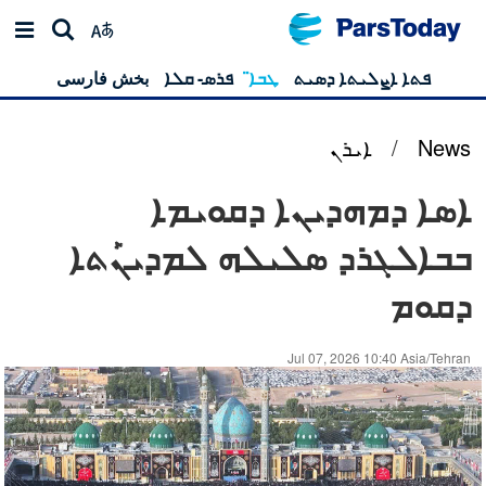
ܦܬܐ ܐܨܠܝܬܐ ܕܣܝܬ
ܛܒܐ̈
ܦܪܣ- ܩܠܐ
بخش فارسی
News
/
ܐܝܪܢ
ܐܣܐ ܕܡܗܕܝܢܐ ܕܩܘܝܡܐ
ܒܒܐܠܓܪܕ ܣܠܝܠܗ ܠܡܕܝܢܰܬܐ
ܕܩܘܡ
Jul 07, 2026 10:40 Asia/Tehran