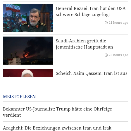
Jemenitischer Raketenangriff auf einen saudischen
General Rezaei: Iran hat den USA
Öltanker
schwere Schläge zugefügt
21 hours ago
CBS News: USA haben im Krieg gegen Iran nahezu ihren
gesamten Bestand an weitreichenden Präzisionsraketen
aufgebraucht
Saudi-Arabien greift die
jemenitische Hauptstadt an
Baghaei: Atmosphäre der iranisch-omanischen Gespräche
über die Straße von Hormus ist positiv
22 hours ago
Mehr als 22 Millionen Pilger nahmen an Arbain-
Scheich Naim Qassem: Iran ist aus
Zeremonien teil
der Konfrontation mit den USA
und dem israelischen Regime als
Sieger hervorgegangen
MEISTGELESEN
22 hours ago
Bekannter US-Journalist: Trump hätte eine Ohrfeige
verdient
Araghchi: Die Beziehungen zwischen Iran und Irak