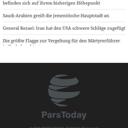
befinden sich auf ihrem bisherigen Höhepunkt
Saudi-Arabien greift die jemenitische Hauptstadt an
General Rezaei: Iran hat den USA schwere Schläge zugefügt
Die größte Flagge zur Vergeltung für den Märtyrerführer
in Kerbela gehisst
Kommandeur der Bodentruppen der IRGC: „Wir sind
bereit, auf jede Fehleinschätzung des Feindes zu reagieren“
Arbain-Marsch der Zurückgebliebenen findet in Teheran
statt
CBS News: USA haben im Krieg gegen Iran nahezu ihren
gesamten Bestand an weitreichenden Präzisionsraketen
aufgebraucht
Jemenitischer Raketenangriff auf einen saudischen
Öltanker