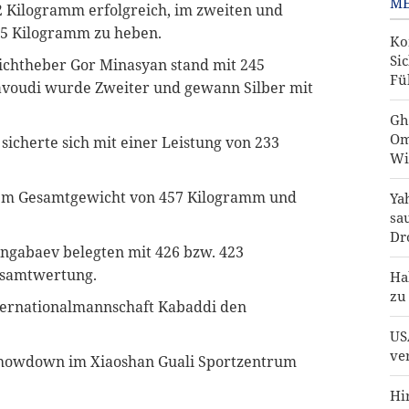
ME
2 Kilogramm erfolgreich, im zweiten und
185 Kilogramm zu heben.
Ko
Si
chtheber Gor Minasyan stand mit 245
Fü
voudi wurde Zweiter und gewann Silber mit
Gh
Om
icherte sich mit einer Leistung von 233
Wi
em Gesamtgewicht von 457 Kilogramm und
Ya
sa
Dr
ngabaev belegten mit 426 bzw. 423
Gesamtwertung.
Ha
zu
nnernationalmannschaft Kabaddi den
US
ve
 Showdown im Xiaoshan Guali Sportzentrum
Hi