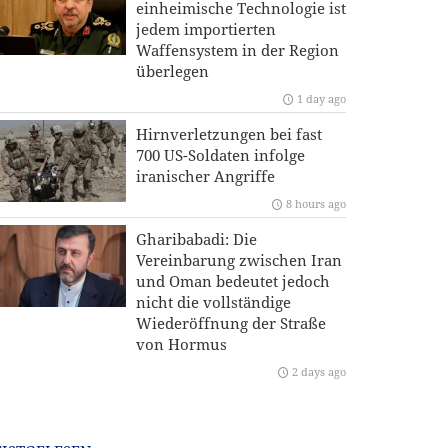
einheimische Technologie ist
jedem importierten
Waffensystem in der Region
überlegen
1 day ago
Hirnverletzungen bei fast
700 US-Soldaten infolge
iranischer Angriffe
8 hours ago
Gharibabadi: Die
Vereinbarung zwischen Iran
und Oman bedeutet jedoch
nicht die vollständige
Wiederöffnung der Straße
von Hormus
2 days ago