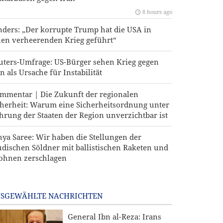
8 hours ago
nders: „Der korrupte Trump hat die USA in
nen verheerenden Krieg geführt“
uters-Umfrage: US-Bürger sehen Krieg gegen
n als Ursache für Instabilität
mmentar | Die Zukunft der regionalen
cherheit: Warum eine Sicherheitsordnung unter
hrung der Staaten der Region unverzichtbar ist
hya Saree: Wir haben die Stellungen der
udischen Söldner mit ballistischen Raketen und
ohnen zerschlagen
SGEWÄHLTE NACHRICHTEN
General Ibn al-Reza: Irans