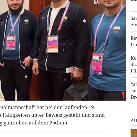
Sa
ei
Re
Ira
Ko
Si
Fü
Ya
sa
Dr
nalmannschaft hat bei der laufenden 19.
 Fähigkeiten unter Beweis gestellt und stand
AU
ng ganz oben auf dem Podium.