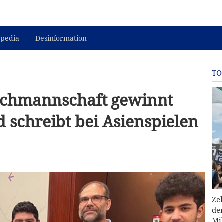
spedia
Desinformation
TO
achmannschaft gewinnt
 schreibt bei Asienspielen
Ze
de
Mi