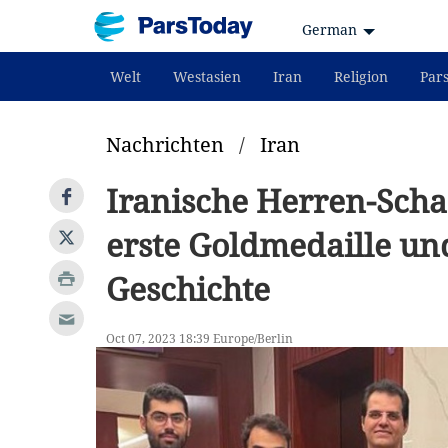
German
Welt
Westasien
Iran
Religion
Par
Nachrichten
/
Iran
Iranische Herren-Sch
erste Goldmedaille und
Geschichte
Oct 07, 2023 18:39 Europe/Berlin