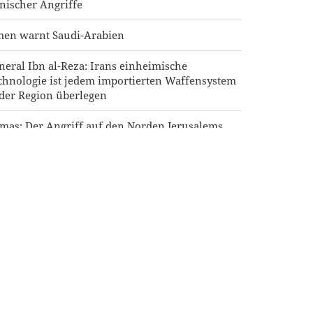
anischer Angriffe
men warnt Saudi-Arabien
neral Ibn al-Reza: Irans einheimische
chnologie ist jedem importierten Waffensystem
 der Region überlegen
mas: Der Angriff auf den Norden Jerusalems
rd unseren Widerstand gegen die Pläne zur
daisierung nicht brechen
äsident Pezeshkian: Das iranische Volk steht
gesichts der Verschwörungen der Feinde geeint
sammen