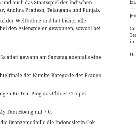
ir
 und auch das Staatsspiel der indischen
ar, Andhra Pradesh, Telangana und Punjab.
Je
uf der Weltbühne und hat bisher alle
l bei den Asienspielen gewonnen, sowohl bei
Ge
Te
in
Ha
 Sa'adati gewann am Samstag ebenfalls eine
wi
Ju
htelfinale der Kumite-Kategorie der Frauen
Pr
an
 gegen Ku Tsui-Ping aus Chinese Taipei
zu
 My Tam Hoang mit 7:0.
m die Bronzemedaille die Indonesierin Cok