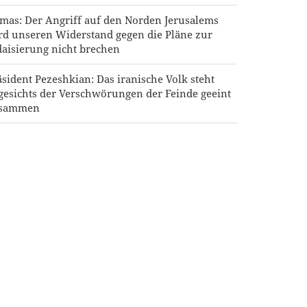
mas: Der Angriff auf den Norden Jerusalems
rd unseren Widerstand gegen die Pläne zur
daisierung nicht brechen
äsident Pezeshkian: Das iranische Volk steht
gesichts der Verschwörungen der Feinde geeint
sammen
neral Ibn al-Reza: Irans einheimische
chnologie ist jedem importierten Waffensystem
 der Region überlegen
äsident Pezeshkian: Iran unterstützt jede
tscheidung der palästinensischen Führer im
rhandlungsprozess