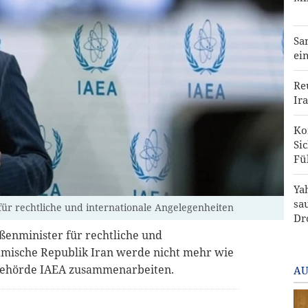
Sa
ei
Re
Ira
Ko
Si
Fü
Ya
sa
für rechtliche und internationale Angelegenheiten
Dr
ßenminister für rechtliche und
lamische Republik Iran werde nicht mehr wie
ebehörde IAEA zusammenarbeiten.
AU