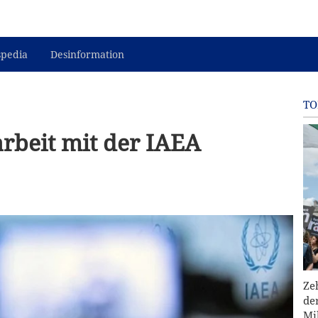
spedia
Desinformation
TO
beit mit der IAEA
Ze
de
Mi