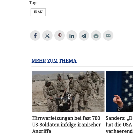
Tags
IRAN
MEHR ZUM THEMA
Hirnverletzungen bei fast 700
Sanders: „
US-Soldaten infolge iranischer
hat die USA
Angriffe
verheerend