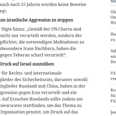
ME
 auch nach 25 Jahren wurden keine Beweise
egt.
Gh
Om
m israelische Aggression zu stoppen
Wi
r fügte hinzu: „Gemäß der UN-Charta sind
Ha
 nicht nur verurteilt werden, sondern der
zu
erpflichtet, die notwendigen Maßnahmen zu
insbesondere Irans Nachbarn, haben die
Ya
 gegen Teheran scharf verurteilt“.
sa
Dr
Druck auf Israel auszuüben
 für Rechts- und internationale
US
ve
lieder des Sicherheitsrats, darunter sowohl
Mitglieder Russland und China, haben in der
Ko
ggression gegen Iran verurteilt und ein
Si
t. Auf Ersuchen Russlands sollte zudem am
Fü
rneursrates stattfinden, um das Thema zu
Organisation genutzt, um Druck auf das
Je