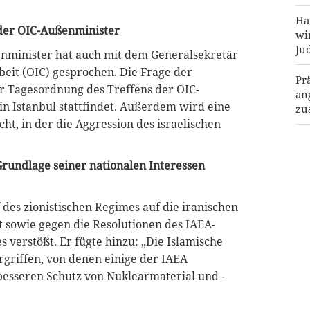
Ha
 der OIC-Außenminister
wi
Ju
enminister hat auch mit dem Generalsekretär
eit (OIC) gesprochen. Die Frage der
Pr
der Tagesordnung des Treffens der OIC-
an
n Istanbul stattfindet. Außerdem wird eine
zu
ht, in der die Aggression des israelischen
Ge
Te
Grundlage seiner nationalen Interessen
in
Pr
 des zionistischen Regimes auf die iranischen
En
 sowie gegen die Resolutionen des IAEA-
Ve
 verstößt. Er fügte hinzu: „Die Islamische
griffen, von denen einige der IAEA
besseren Schutz von Nuklearmaterial und -