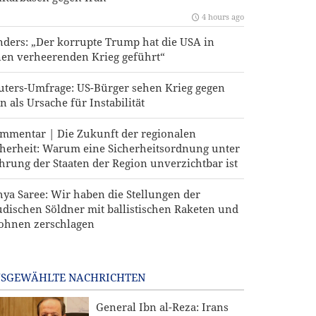
4 hours ago
nders: „Der korrupte Trump hat die USA in
nen verheerenden Krieg geführt“
uters-Umfrage: US-Bürger sehen Krieg gegen
n als Ursache für Instabilität
mmentar | Die Zukunft der regionalen
cherheit: Warum eine Sicherheitsordnung unter
hrung der Staaten der Region unverzichtbar ist
hya Saree: Wir haben die Stellungen der
udischen Söldner mit ballistischen Raketen und
ohnen zerschlagen
SGEWÄHLTE NACHRICHTEN
General Ibn al-Reza: Irans