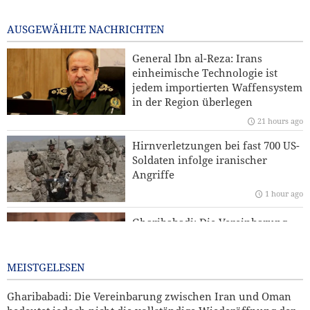
Nutzungsgenehmigung für britische Militärbasen gegen
Iran
AUSGEWÄHLTE NACHRICHTEN
1 hour ago
General Ibn al-Reza: Irans
Sanders: „Der korrupte Trump hat die USA in einen
einheimische Technologie ist
verheerenden Krieg geführt“
jedem importierten Waffensystem
in der Region überlegen
Reuters-Umfrage: US-Bürger sehen Krieg gegen Iran als
21 hours ago
Ursache für Instabilität
Hirnverletzungen bei fast 700 US-
Kommentar | Die Zukunft der regionalen Sicherheit:
Soldaten infolge iranischer
Warum eine Sicherheitsordnung unter Führung der
Angriffe
Staaten der Region unverzichtbar ist
1 hour ago
Yahya Saree: Wir haben die Stellungen der saudischen
Gharibabadi: Die Vereinbarung
Söldner mit ballistischen Raketen und Drohnen
zwischen Iran und Oman
zerschlagen
bedeutet jedoch nicht die
vollständige Wiederöffnung der
MEISTGELESEN
Straße von Hormus
Gharibabadi: Die Vereinbarung zwischen Iran und Oman
1 day ago