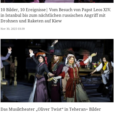
10 Bilder, 10 Ereignisse| Vom Besuch von Papst Leos XIV.
in Istanbul bis zum nächtlichen russischen Angriff mit
Drohnen und Raketen auf Kiew
Nov 30, 2025 03:39
Das Musiktheater „Oliver Twist“ in Teheran+ Bilder