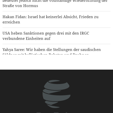
bedeutet jedoch nicht die vollständige Wiederöffnung der
Straße von Hormus
Hakan Fidan: Israel hat keinerlei Absicht, Frieden zu
erreichen
USA heben Sanktionen gegen drei mit den IRGC
verbundene Einheiten auf
Yahya Saree: Wir haben die Stellungen der saudischen
Söldner mit ballistischen Raketen und Drohnen
zerschlagen
Jemen warnt Saudi-Arabien
Hamas: Der Angriff auf den Norden Jerusalems wird
unseren Widerstand gegen die Pläne zur Judaisierung
nicht brechen
Präsident Pezeshkian: Das iranische Volk steht angesichts
der Verschwörungen der Feinde geeint zusammen