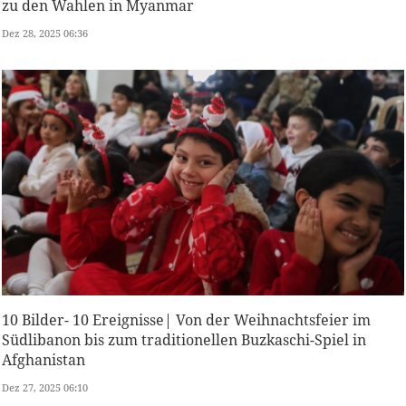
zu den Wahlen in Myanmar
Dez 28, 2025 06:36
10 Bilder- 10 Ereignisse| Von der Weihnachtsfeier im
Südlibanon bis zum traditionellen Buzkaschi-Spiel in
Afghanistan
Dez 27, 2025 06:10