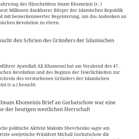
Jahrestag des Hinscheidens Imam Khomeinis (r. )
eut Millionen dankbarer Bürger der Islamischen Republik
und mit bemerkenswerter Begeisterung, um das Andenken an
ischen Revolution zu ehren.
cht den Schrien des Gründers der Islamischen
sführer Ayatollah Ali Khamenei hat am Vorabend des 47.
ischen Revolution und des Beginns der Feierlichkeiten zur
Schrein des verstorbenen Gründers der Islamischen
i (r.a.) besucht.
t: Imam Khomeinis Brief an Gorbatschow war eine
se der heutigen westlichen Herrschaft
sche politische Aktivist Maksim Shevchenko sagte am
letzte sowjetische Präsident Michail Gorbatschow die