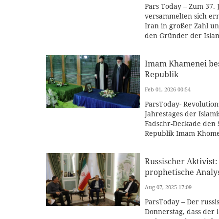
Pars Today – Zum 37. 
versammelten sich ern
Iran in großer Zahl 
den Gründer der Islam
Imam Khamenei besu
Republik
Feb 01, 2026 00:54
ParsToday- Revolution
Jahrestages der Islam
Fadschr-Deckade den 
Republik Imam Khomein
Russischer Aktivis
prophetische Analy
Aug 07, 2025 17:09
ParsToday – Der russi
Donnerstag, dass der 