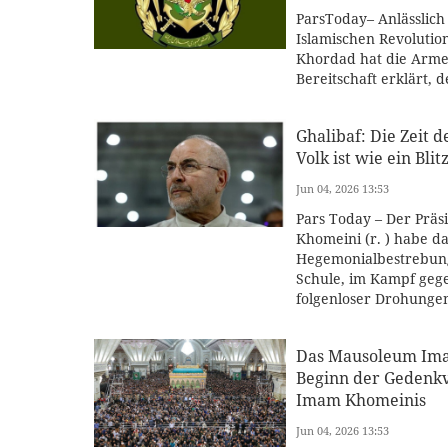
ParsToday– Anlässlich
Islamischen Revolutio
Khordad hat die Armee
Bereitschaft erklärt,
Ghalibaf: Die Zeit 
Volk ist wie ein Bl
Jun 04, 2026 13:53
Pars Today – Der Präs
Khomeini (r. ) habe d
Hegemonialbestrebunge
Schule, im Kampf gegen
folgenloser Drohungen
Das Mausoleum Imam
Beginn der Gedenkv
Imam Khomeinis
Jun 04, 2026 13:53