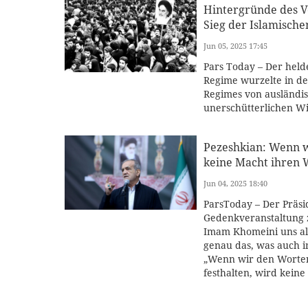
Hintergründe des V
Sieg der Islamische
Jun 05, 2025 17:45
Pars Today – Der held
Regime wurzelte in d
Regimes von ausländi
unerschütterlichen Wil
Pezeshkian: Wenn w
keine Macht ihren 
Jun 04, 2025 18:40
ParsToday – Der Präsi
Gedenkveranstaltung 
Imam Khomeini uns als
genau das, was auch 
„Wenn wir den Worten
festhalten, wird keine