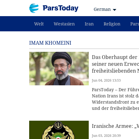
German
Welt
Westasien
Iran
Religion
Par
IMAM KHOMEINI
Das Oberhaupt der I
seiner neuen Erwec
freiheitsliebenden
Jun 04, 2026 13:53
ParsToday – Der Führe
Nation Irans ist stolz
Widerstandsfront zu e
und der freiheitsliebe
Iranische Armee: „
Jun 03, 2026 20:39