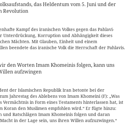
olksaufstands, das Heldentum vom 5. Juni und der
n Revolution
enhafte Kampf des iranischen Volkes gegen das Pahlavi-
er Unterdrückung, Korruption und Abhängigkeit dieses
schen Mächten. Mit Glauben, Einheit und einem
len beendete das iranische Volk die Herrschaft der Pahlavis.
ir den Worten Imam Khomeinis folgen, kann uns
Willen aufzwingen
dent der Islamischen Republik Iran betonte bei der
zum Jahrestag des Ablebens von Imam Khomeini (F): „Was
 Vermächtnis in Form eines Testaments hinterlassen hat, ist
im Koran den Muslimen empfohlen wird.“ Er fügte hinzu:
 und Ratschlägen Imam Khomeinis folgen und daran
 Macht in der Lage sein, uns ihren Willen aufzuzwingen.“