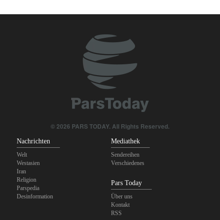
© 2026 PARS TODAY. All Rights Reserved.
Nachrichten
Mediathek
Welt
Sendereihen
Westasien
Verschiedenes
Iran
Religion
Pars Today
Parspedia
Desinformation
Über uns
Kontakt
RSS