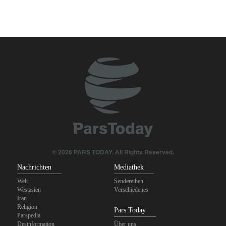
© 2026 PARS TODAY. All Rights Reserved.
Nachrichten
Mediathek
Welt
Sendereihen
Westasien
Verschiedenes
Iran
Religion
Pars Today
Parspedia
Desinformation
Über uns