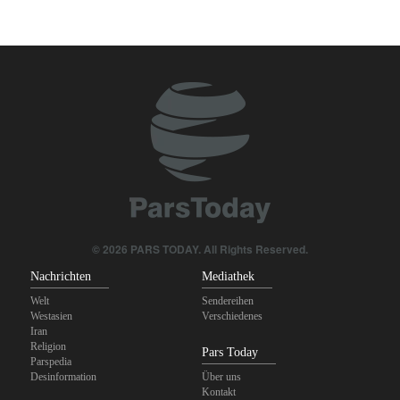
© 2026 PARS TODAY. All Rights Reserved.
Nachrichten
Mediathek
Welt
Sendereihen
Westasien
Verschiedenes
Iran
Religion
Pars Today
Parspedia
Desinformation
Über uns
Kontakt