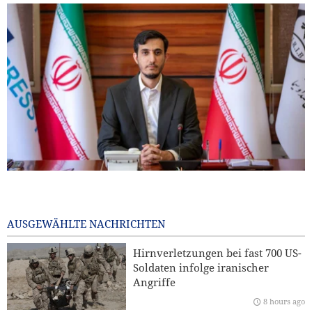
IRIB-Weltservice: Journalisten stehen am Schnittpunkt von
Realität und öffentlicher Meinung
11 hours ago
AUSGEWÄHLTE NACHRICHTEN
Foreign Affairs: Die USA sollten Westasien verlassen
Hirnverletzungen bei fast 700 US-
Soldaten infolge iranischer
CNN: US-Generalstabschef sucht nach einem Ausweg aus
Angriffe
dem Krieg
8 hours ago