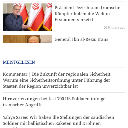
IRGC: Eingeständnisse ausländischer Medien über Trumps
Präsident Pezeshkian: Iranische
Niederlage sind Ergebnis revolutionärer Medienarbeit
Kämpfer haben die Welt in
Erstaunen versetzt
Araghchi an die Nachbarstaaten: Es ist an der Zeit für echte
Brüderlichkeit
9 hours ago
General Ibn al-Reza: Irans
einheimische Technologie ist
jedem importierten Waffensystem
in der Region überlegen
MEISTGELESEN
2 days ago
Kommentar | Die Zukunft der regionalen Sicherheit:
Warum eine Sicherheitsordnung unter Führung der
Staaten der Region unverzichtbar ist
Hirnverletzungen bei fast 700 US-Soldaten infolge
iranischer Angriffe
Yahya Saree: Wir haben die Stellungen der saudischen
Söldner mit ballistischen Raketen und Drohnen