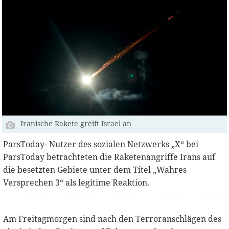
Iranische Rakete greift Israel an
ParsToday- Nutzer des sozialen Netzwerks „X“ bei
ParsToday betrachteten die Raketenangriffe Irans auf
die besetzten Gebiete unter dem Titel „Wahres
Versprechen 3“ als legitime Reaktion.
Am Freitagmorgen sind nach den Terroranschlägen des