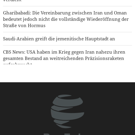
Gharibabadi: Die Vereinbarung zwischen Iran und Oman
bedeutet jedoch nicht die vollständige Wiederöffnung der
Straße von Hormus
Saudi-Arabien greift die jemenitische Hauptstadt an
CBS News: USA haben im Krieg gegen Iran nahezu ihren
gesamten Bestand an weitreichenden Präzisionsraketen
aufgebraucht
USA heben Sanktionen gegen drei mit den IRGC
verbundene Einheiten auf
Jemenitischer Raketenangriff auf einen saudischen
Öltanker
Hakan Fidan: Israel hat keinerlei Absicht, Frieden zu
erreichen