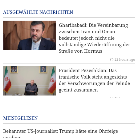
jedem importierten Waffensystem in der Region überlegen
9 hours ago
AUSGEWÄHLTE NACHRICHTEN
Kommentar | Die Zukunft der regionalen Sicherheit:
Gharibabadi: Die Vereinbarung
Warum eine Sicherheitsordnung unter Führung der
zwischen Iran und Oman
Staaten der Region unverzichtbar ist
bedeutet jedoch nicht die
vollständige Wiederöffnung der
Hamas: Der Angriff auf den Norden Jerusalems wird
Straße von Hormus
unseren Widerstand gegen die Pläne zur Judaisierung
22 hours ago
nicht brechen
Präsident Pezeshkian: Das
Yahya Saree: Wir haben die Stellungen der saudischen
iranische Volk steht angesichts
Söldner mit ballistischen Raketen und Drohnen
der Verschwörungen der Feinde
zerschlagen
geeint zusammen
19 hours ago
Iran und Kirgisistan bekräftigen Ausbau der
Zusammenarbeit in Handel und Bergbau
Bekannter US-Journalist: Trump
hätte eine Ohrfeige verdient
MEISTGELESEN
21 hours ago
Bekannter US-Journalist: Trump hätte eine Ohrfeige
verdient