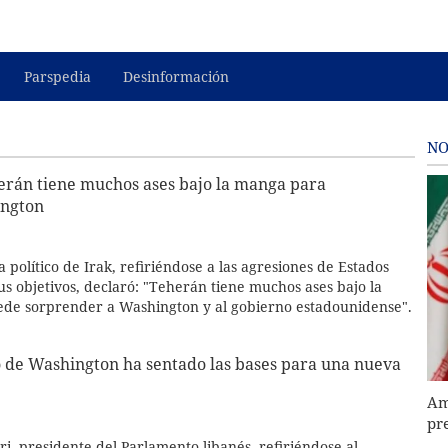
Parspedia
Desinformación
NO
erán tiene muchos ases bajo la manga para
ington
a político de Irak, refiriéndose a las agresiones de Estados
us objetivos, declaró: "Teherán tiene muchos ases bajo la
ede sorprender a Washington y al gobierno estadounidense".
o de Washington ha sentado las bases para una nueva
Am
pr
i, presidente del Parlamento libanés, refiriéndose al