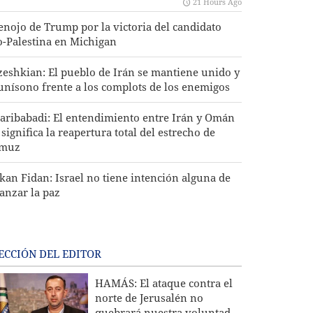
21 Hours Ago
 enojo de Trump por la victoria del candidato
o-Palestina en Michigan
zeshkian: El pueblo de Irán se mantiene unido y
 unísono frente a los complots de los enemigos
aribabadi: El entendimiento entre Irán y Omán
significa la reapertura total del estrecho de
muz
kan Fidan: Israel no tiene intención alguna de
canzar la paz
ECCIÓN DEL EDITOR
HAMÁS: El ataque contra el
norte de Jerusalén no
quebrará nuestra voluntad