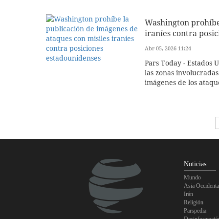
Washington prohíbe 
iraníes contra posi
Abr 05, 2026 11:24
Pars Today - Estados U
las zonas involucradas
imágenes de los ataque
Noticias
Mundo
Asia Occidenta
Irán
Religión
Parspedia