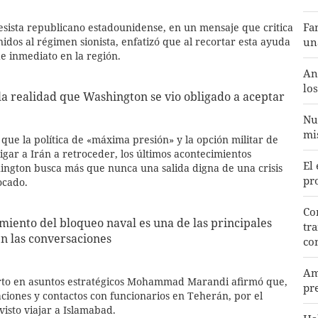
Fa
esista republicano estadounidense, en un mensaje que critica
un
idos al régimen sionista, enfatizó que al recortar esta ayuda
de inmediato en la región.
An
lo
la realidad que Washington se vio obligado a aceptar
Nu
mi
que la política de «máxima presión» y la opción militar de
gar a Irán a retroceder, los últimos acontecimientos
El
ngton busca más que nunca una salida digna de una crisis
pr
ocado.
Co
miento del bloqueo naval es una de las principales
tr
en las conversaciones
co
Am
rto en asuntos estratégicos Mohammad Marandi afirmó que,
pr
ciones y contactos con funcionarios en Teherán, por el
isto viajar a Islamabad.