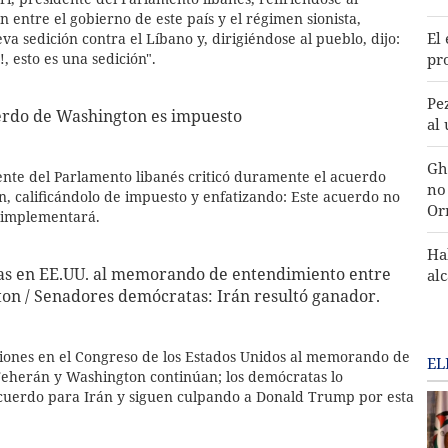
entre el gobierno de este país y el régimen sionista,
El
va sedición contra el Líbano y, dirigiéndose al pueblo, dijo:
pr
, esto es una sedición".
Pe
uerdo de Washington es impuesto
al
Gh
dente del Parlamento libanés criticó duramente el acuerdo
no 
, calificándolo de impuesto y enfatizando: Este acuerdo no
Or
e implementará.
Ha
icas en EE.UU. al memorando de entendimiento entre
al
on / Senadores demócratas: Irán resultó ganador.
ciones en el Congreso de los Estados Unidos al memorando de
EL
eherán y Washington continúan; los demócratas lo
cuerdo para Irán y siguen culpando a Donald Trump por esta