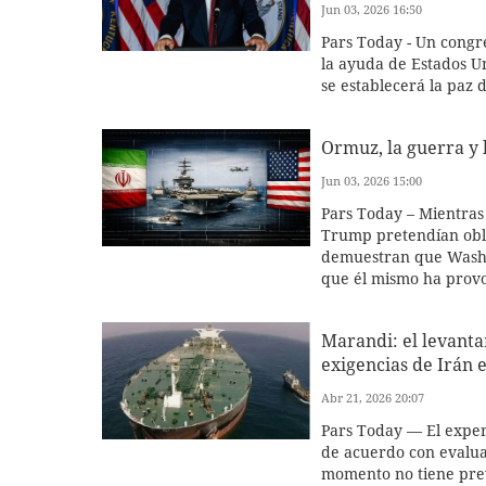
Jun 03, 2026 16:50
Pars Today - Un congr
la ayuda de Estados Un
se establecerá la paz 
Ormuz, la guerra y 
Jun 03, 2026 15:00
Pars Today – Mientras 
Trump pretendían obli
demuestran que Washi
que él mismo ha prov
Marandi: el levanta
exigencias de Irán 
Abr 21, 2026 20:07
Pars Today — El expe
de acuerdo con evalua
momento no tiene prev