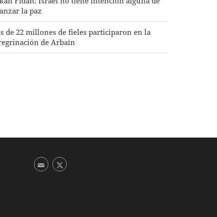
kan Fidan: Israel no tiene intención alguna de
canzar la paz
s de 22 millones de fieles participaron en la
regrinación de Arbaín
zeshkian: El pueblo de Irán se mantiene unido y
 unísono frente a los complots de los enemigos