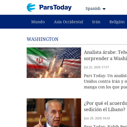
Spanish
Mundo
Asia Occidental
Irán
Religión
WASHINGTON
Analista árabe: Teh
sorprender a Wash
Jul 22, 2026 17:57
Pars Today- Un analist
Unidos contra Irán y s
manga con los que pu
¿Por qué el acuerd
sedición el Líbano?
Jun 29, 2026 16:41
Pars Today- Nabih Berr