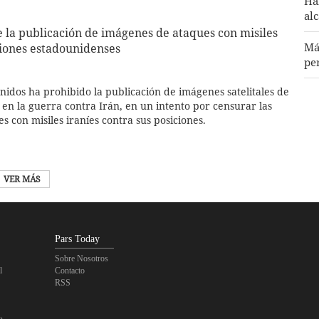
Ha
al
la publicación de imágenes de ataques con misiles
Má
ciones estadounidenses
pe
nidos ha prohibido la publicación de imágenes satelitales de
Pe
 en la guerra contra Irán, en un intento por censurar las
al
s con misiles iraníes contra sus posiciones.
VER MÁS
Pars Today
Sobre Nosotros
l
Contacto
RSS