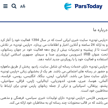
درباره ما
«پارس تودی» سایت خبری ایرانی است که در سال 1394 فعالیت خود را آغاز کرد
و به ارائه 24 ساعته و آن­لاین اخبار و اطلاعات می پردازد. «پارس تودی» در تلاش
است تا از پیشینه و تجربیات بیش از پنج دهه فعالیت خود در جهان رسانه­ای،
تحت عنوان
IRIB
(سرویس برون­مرزی صدا و سیمای جمهوری اسلامی ایران)،
استفاده و فعالیت خود را با رویکردی جدید ادامه دهد.
«پارس تودی» دارای خدمات رسانه ای شامل سایت، رادیو، پخش از طریق ماهواره
و حضور در رسانه های اجتماعی می باشد. هر یک از بخشهای زبانی «پارس تودی»
دارای سایت مجزا می باشد. آلبانیایی، ارمنی، بنگلا، انگلیسی، روسی، فرانسه،
آلمانی، هوسا، عبری، هندی، اندونزیایی، ایتالیایی، ژاپنی، قزاقی، سواحیلی،
پشتو، پرتقالی، اسپانیایی و ترکی از جمله زبان­های پارس تودی برای ارتباط با
مخاطبین خود است.
سرویس فارسی «پارس تودی» دارای تولیدات خبری سیاسی، فرهنگی و مذهبی
می باشد که در قالب محتویات چند رسانه ای به مخاطبان خود ارائه می کند.