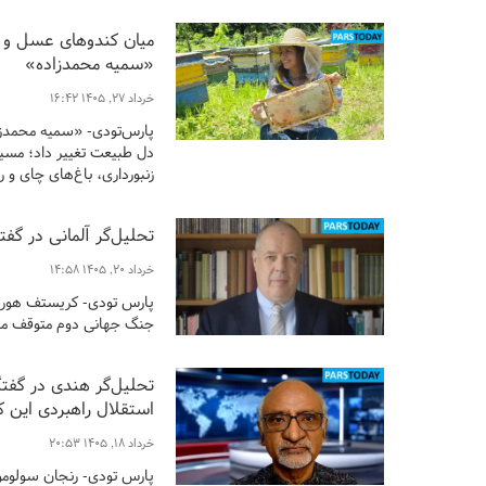
میان کندوهای عسل و با
«سمیه محمدزاده»
خرداد ۲۷, ۱۴۰۵ ۱۶:۴۲
پارس‌تودی- «سمیه محمدزا
دل طبیعت تغییر داد؛ مسیری
زنبورداری، باغ‌های چای و ری
تحلیل‌گر آلمانی در گف
خرداد ۲۰, ۱۴۰۵ ۱۴:۵۸
پارس تودی- کریستف هورست
جنگ جهانی دوم متوقف مان
تحلیل‌گر هندی در گفتگ
استقلال راهبردی این کش
خرداد ۱۸, ۱۴۰۵ ۲۰:۵۳
پارس تودی- رنجان سولومو