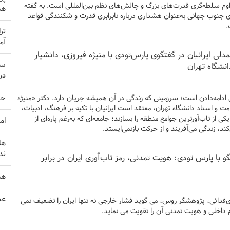
داوم سلطه‌گری قدرت‌های بزرگ و چالش‌های نظم بین‌المللی است. به گفته
هم
 جنوب جهانی به‌عنوان هشداری درباره نابرابری قدرت و شکنندگی قواعد
.
تر
آم
دلی ایرانیان در گفتگوی پارس‌تودی با منیژه فیروزی، دانشیار
سر
نشگاه تهران
در
حم
 ادامه‌دادن است؛ سرزمینی که زندگی در آن همیشه جریان دارد. دکتر «منیژه
 و استاد دانشگاه تهران، معتقد است ایرانیان با تکیه بر فرهنگ، ادبیات،
کی از تاب‌آورترین جوامع منطقه را بسازند؛ جامعه‌ای که به‌رغم پاره‌ای از
ام
ند، زندگی می‌آفریند و از حرکت بازنمی‌ایستد.
ها
ند
با پارس تودی: هویت تمدنی، رمز تاب‌آوری ایران در برابر
هش
عص
ندی‌فدائی، پژوهشگر روس، می گوید فشار خارجی نه تنها ایران را تضعیف نمی
داخلی و هویت تمدنی آن را تقویت می نماید.