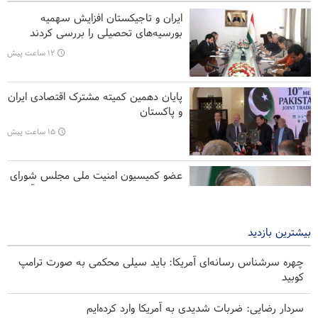
عصبانیت ترامپ از پیروزی نامزد حامی فلسطین در میشیگان
ایران و تاجیکستان افزایش سهمیه
بورسیه‌های تحصیلی را بررسی کردند
هشدار شدیداللحن صنعا به ریاض
۱۲ ساعت پیش
لغو برخی تحریم های مرتبط با ایران از سوی آمریکا
پایان دهمین کمیته مشترک اقتصادی ایران
تحلیل | همکاری‌های تسلیحاتی جدید امارات و رژیم صهیونیستی
و پاکستان
۱۵ ساعت پیش
عضو کمیسیون امنیت ملی مجلس شورای
اسلامی ایران: دور نیست زمانی که آمریکا
از منطقه اخراج شود
۱۵ ساعت پیش
بیشترین بازدید
چهره سرشناس رسانه‌ای آمریکا: باید سیلی محکمی به صورت ترامپ
کوبید
سردار رضایی: ضربات شدیدی به آمریکا وارد کرده‌ایم