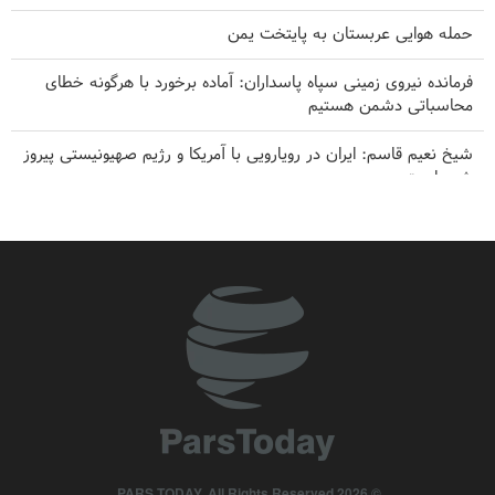
حمله هوایی عربستان به پایتخت یمن
فرمانده نیروی زمینی سپاه پاسداران: آماده برخورد با هرگونه خطای
محاسباتی دشمن هستیم
شیخ نعیم قاسم: ایران در رویارویی با آمریکا و رژیم صهیونیستی پیروز
شده است
روایت تازه «سی‌بی‌اس» از اتمام موشک‌های دوربرد آمریکا در جنگ
از تهدید تا عقب‌نشینی؛ چرا اولتیماتوم‌های ترامپ مقابل بازدارندگی
ایران فرومی‌ریزند؟
هدف قرار گرفتن یک نفتکش سعودی توسط ارتش یمن
۸ طلا، ۳ نقره و ۸ برنز حاصل تلاش کاراته کا‌های ایران در آسیای میانه
بقائی: فضای مذاکرات ایران و عمان درباره تنگه هرمز، مثبت است
© 2026 PARS TODAY. All Rights Reserved.