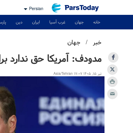
Persian
خانه
جهان
غرب آسیا
ایران
دین
پارس
خبر
/
جهان
مدودف: آمریکا حق ندارد برا
تیر ۱۵, ۱۴۰۵ ۱۷:۰۷ Asia/Tehran