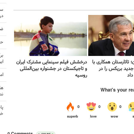
سر
در
ضربه 
حم
بر
ای
ان؛ تاتارستان همکاری با
درخشش فیلم سینمایی مشترک ایران
جدید بریکس را در
و تاجیکستان در جشنواره بین‌المللی
ام
داد
روسیه
ها
ند
پا
خو