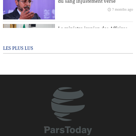
du sang injustement versé
7 months ago
Téhéran dénonce les accusations de l’Argentine contre le
CGRI
Le ministre iranien des Affaires
étrangères : Personne n’a le droit
de dicter sa conduite à d’autres
pays
LES PLUS LUS
7 months ago