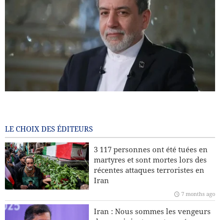
Araghchi : l’Europe paie aujourd’hui le prix de ses choix
passés / Le port d’Eilat à l’arrêt après les attaques houthis
7 months ago
LE CHOIX DES ÉDITEURS
Pourquoi l’Iran insiste-t-il sur son droit à l’enrichissement
3 117 personnes ont été tuées en
nucléaire à des fins civiles ?
martyres et sont mortes lors des
récentes attaques terroristes en
Leader : La récente sédition était américaine et le président
Iran
américain en est le principal coupable
7 months ago
L’Europe fera-t-elle appel à l’Iran et au Yémen pour
Iran : Nous sommes les vengeurs
protéger le Groenland face aux États-Unis ?