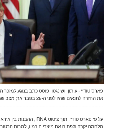
פארס טודיי - עיתון וושינגטון פוסט כתב בנוגע למזכר 
את החזרה לתנאים שהיו לפני ה-28 בפברואר; מצב שמומחים רואים שהוא פשוטו כמשמעו, נסיגה
על פי פארס טודיי, תוך ציטוט
IRNA
, ההבנות בין איר
מלחמה יקרה ולפתוח את מיצרי הורמוז, למרות הרטור