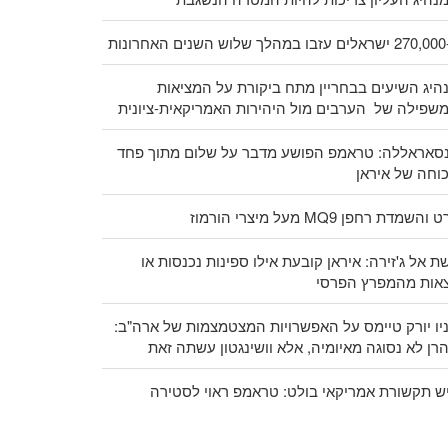
האחרונות
היג השיעים בבחריין מתח ביקורת על המציאות
שפילה של הערבים מול היהירות האמריקאית-ציונית
סאראללה: טראמפ הפושע מדבר על שלום מתוך פחד
וחה של איראן
 והשמדת רחפן MQ9 מעל מיצרי הורמוז
ת אל ג'זירה: איראן קובעת אילו ספינות נכנסות או
צאות מהמפרץ הפרסי
יו יורק טיימס על האפשרויות המצטמצמות של ארה"ב:
רן לא נסוגה מאיומיה, אלא וושינגטון עשתה זאת
ש תקשורת אמריקאי בולט: טראמפ ראוי לסטירה