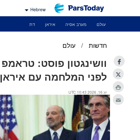
Hebrew
עולם
מערב אסיה
איראן
דת
חדשות
/
עולם
וושינגטון פוסט: טראמפ 
לפני המלחמה עם איראן
יונ 16, 2026 10:43 UTC