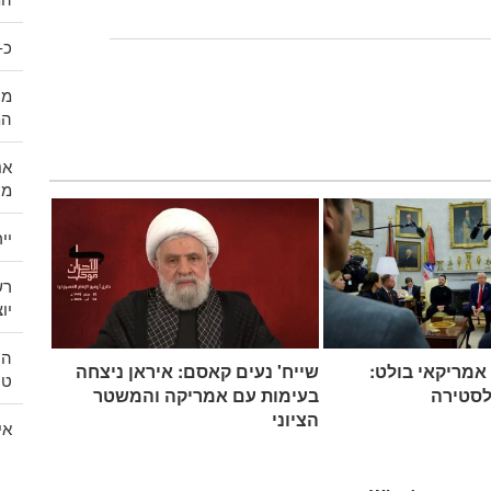
כ-270,000 ישראלים עזבו במהלך שלוש השנים 
מנ
המ
אנ
מכ
יירט
רש
יו
הנ
אמריקאי בולט:
שייח' נעים קאסם: איראן ניצחה
טה
לסטירה
בעימות עם אמריקה והמשטר
הציוני
אי