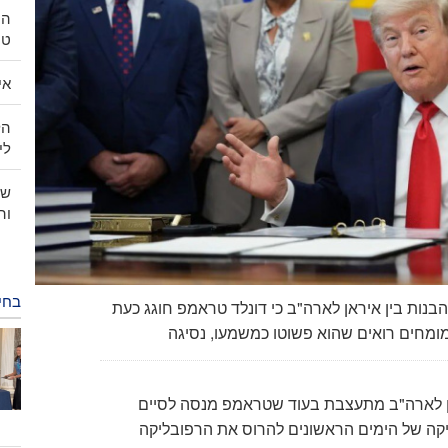
הנ
טה
אי
ליות
שי
וה
בחי
ההבנות בין איראן לארה"ב כי דונלד טראמפ חוגג כעת
אן לארה"ב מתעצבת בעוד שטראמפ מנסה לסיים
יקה של הימים הראשונים להרוס את הרפובליקה