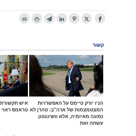
קשור
הניו יורק טיימס על האפשרויות
איש תקשורת 
המצטמצמות של ארה"ב: טהרן לא
טראמפ ראוי 
נסוגה מאיומיה, אלא וושינגטון
עשתה זאת