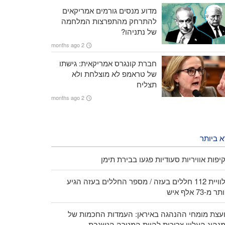
מדוע מנסים גורמים אמריקאים
להתרחק מהתפרצות המלחמה
של נתניהו?
2 months ago
חברת קונגרס אמריקאית: גישתו
של טראמפ לא מוצלחת ולא
תצליח
2 months ago
א ביותר
יפות אוויריות סעודיות פגעו בבירת תימן
הלוויית 112 חללים בעזה / מספר החללים בעזה הגיע
ר מ-73 אלף איש
עצת מומחי ההנהגה באיראן: העמדות החכמות של
נהיג העליון צריכות להיות המטרה הנשגבת