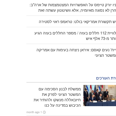
יו יורק טיימס על האפשרויות המצטמצמות של ארה"ב:
רן לא נסוגה מאיומיה, אלא וושינגטון עשתה זאת
ש תקשורת אמריקאי בולט: טראמפ ראוי לסטירה
הלוויית 112 חללים בעזה / מספר החללים בעזה הגיע
ר מ-73 אלף איש
יח' נעים קאסם: איראן ניצחה בעימות עם אמריקה
משטר הציוני
רת העורכים
ממשלת לבנון הסכימה עם
המשטר הציוני לפרק את
חיזבאללה מנשקו ולהותיר את
הכיבוש במדינה על כנו
1 month ago