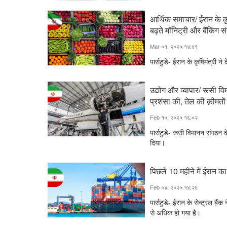
आर्थिक समाचार/ ईरान के कृषि
बढ़ते मॉनिट्री और बैंकिंग स
Mar ०१, २०२५ १४:४९
पार्सटुडे- ईरान के कृषिमंत्री ने 
उद्योग और व्यापार/ रूसी वि
प्रशंसा की, तेल की क़ीमतों में
Feb १५, २०२५ १६:०२
पार्सटुडे- रूसी विमानन संगठन क
दिया।
पिछले 10 महीने में ईरान 
Feb ०४, २०२५ १४:२६
पार्सटुडे- ईरान के सेन्ट्रल ब
से अधिक हो गया है।