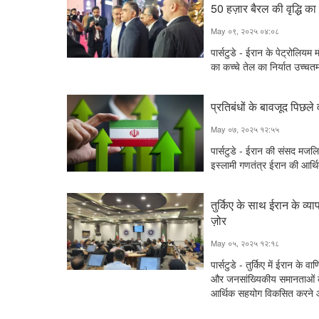
50 हज़ार बैरल की वृद्धि क
May ०९, २०२५ ०४:०८
पार्सटुडे - ईरान के पेट्रोलियम 
का कच्चे तेल का निर्यात उच्चत
प्रतिबंधों के बावजूद पिछले
May ०७, २०२५ १२:५५
पार्सटुडे - ईरान की संसद मजलिस
इस्लामी गणतंत्र ईरान की आर्थ
तुर्किए के साथ ईरान के व्
ज़ोर
May ०५, २०२५ १२:१८
पार्सटुडे - तुर्किए में ईरान क
और जनसांख्यिकीय समानताओं के सा
आर्थिक सहयोग विकसित करने और 