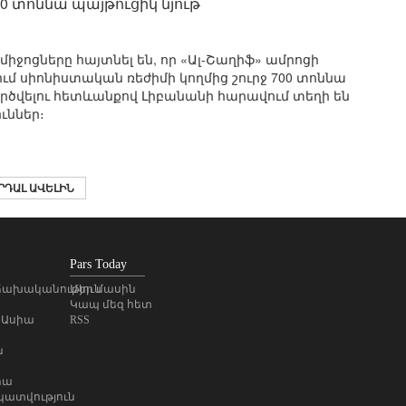
700 տոննա պայթուցիկ նյութ
ամիջոցները հայտնել են, որ «Ալ-Շաղիֆ» ամրոցի
մ սիոնիստական ռեժիմի կողմից շուրջ 700 տոննա
րծվելու հետևանքով Լիբանանի հարավում տեղի են
ուններ։
ՐԴԱԼ ԱՎԵԼԻՆ
Pars Today
ախականություն
Մեր մասին
Կապ մեզ հետ
 Ասիա
RSS
ն
իա
ատվություն