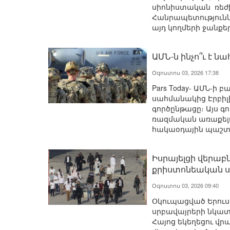
սիոնիստական ​​ ​​ռ
Հանրապետությունն 
այդ կողմերի ջանքե
ԱՄՆ-ն ինչո՞ւ է ն
Օգոստոս 03, 2026 17:38
Pars Today- ԱՄՆ-ի 
սահմանակից Էրբիլի
գործընթացը։ Այս գ
ռազմական առաքելու
հակաօդային պաշտպ
Իսրայելցի վերաբ
քրիստոնեական ս
Օգոստոս 03, 2026 09:40
Օկուպացված Երուս
սրբավայրերի նկատմ
Հայոց եկեղեցու վ