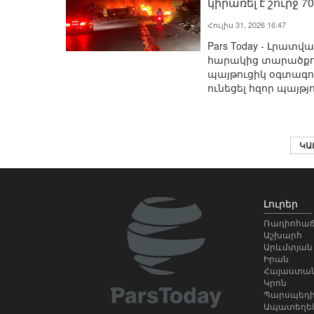
կիրառել է շուրջ 
Հուլիս 31, 2026 16:47
Pars Today - Լրատվ
հարակից տարածքու
պայթուցիկ օգտագո
ունեցել հզոր պայթյ
ԿԱ
Լուրեր
Ռադիոհաճ
Աշխարհ
Արևմտյան
Իրան
Հայաստա
Կրոն
Պարսպեդ
Ապատեղեկ