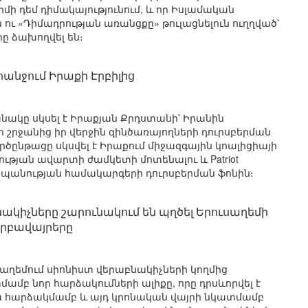
եժիմի դեմ դիմակայությունում, և որ Իսլամական
ու «Դիմադրության առանցքը» թուլացնելուն ուղղված՝
րը ձախողվել են։
ահանջում Իրաքի Էրբիլից
բանակը սկսել է Իրաքյան Քրդստանի՝ Իրանին
 շրջանից իր վերջին զինծառայողների դուրսբերման
ործընթացը սկսվել է Իրաքում միջազգային կոալիցիայի
թյան ավարտի ժամկետի մոտենալու և Patriot
անության համակարգերի դուրսբերման ֆոնին։
նակիչները շարունակում են պղծել Երուսաղեմի
րբավայրերը
աղեմում սիոնիստ վերաբնակիչների կողմից
ամբ նոր հարձակումների ալիքը, որը դրսևորվել է
րա հարձակմամբ և այդ կրոնական վայրի նկատմամբ