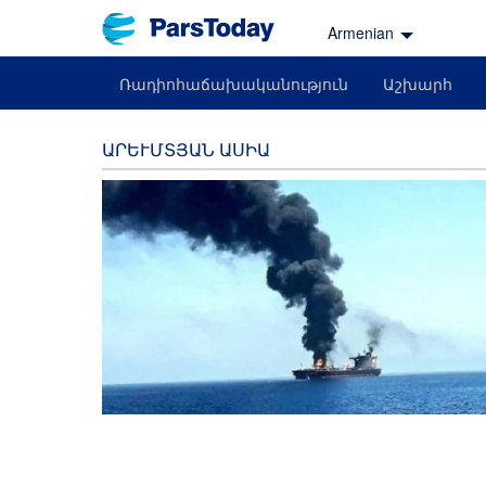
Armenian
Ռադիոհաճախականություն
Աշխարհ
ԱՐԵՒՄՏՅԱՆ ԱՍԻԱ