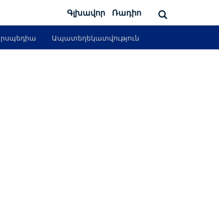
Գլխավոր
Ռադիո
րսպեդիա
Ապատեղեկատվություն