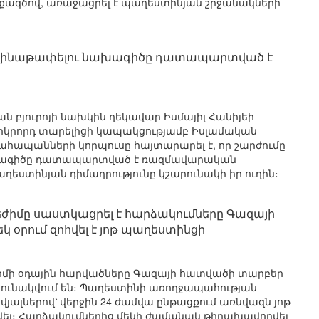
ագծով, առաջացրել է պաղեստինյան շրջանակների
 զինաթափելու նախագիծը դատապարտված է
 բյուրոյի նախկին ղեկավար Իսմայիլ Հանիյեի
րկրորդ տարելիցի կապակցությամբ Իսլամական
հապանների կորպուսը հայտարարել է, որ շարժումը
խագիծը դատապարտված է ռազմավարական
ղեստինյան դիմադրությունը կշարունակի իր ուղին։
ժիմը սաստկացրել է հարձակումները Գազայի
կ օրում զոհվել է յոթ պաղեստինցի
իմի օդային հարվածները Գազայի հատվածի տարբեր
րունակվում են։ Պաղեստինի առողջապահության
ալներով՝ վերջին 24 ժամվա ընթացքում առնվազն յոթ
վել։ Հարձակումներից մեկի ժամանակ թիրախավորվել