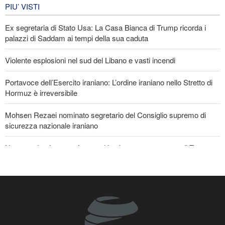
Arbain
PIU’ VISTI
6 giorni fa
Ex segretaria di Stato Usa: La Casa Bianca di Trump ricorda i
EVENTI
palazzi di Saddam ai tempi della sua caduta
Violente esplosioni nel sud del Libano e vasti incendi
Portavoce dell’Esercito iraniano: L’ordine iraniano nello Stretto di
Hormuz è irreversibile
Mohsen Rezaei nominato segretario del Consiglio supremo di
sicurezza nazionale iraniano
Nota conduttrice americana critica le promesse vuote di Trump
Ex Segretario alla Guerra di Trump: «L’Iran ha il sopravvento nella
guerra»
Il prezzo del petrolio torna a salire
Stallo nei negoziati tra il governo libanese e il regime sionista