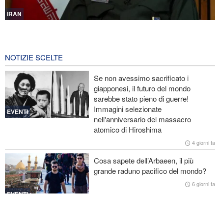
IRAN
Mohsen Rezaei nominato segretario del Consiglio supremo di
sicurezza nazionale iraniano
1 ora fa
NOTIZIE SCELTE
Nota conduttrice americana critica le promesse vuote di Trump
Se non avessimo sacrificato i
giapponesi, il futuro del mondo
Ex Segretario alla Guerra di Trump: «L’Iran ha il sopravvento nella
sarebbe stato pieno di guerre!
guerra»
Immagini selezionate
EVENTI
nell'anniversario del massacro
Il prezzo del petrolio torna a salire
atomico di Hiroshima
Stallo nei negoziati tra il governo libanese e il regime sionista
4 giorni fa
Cosa sapete dell’Arbaeen, il più
grande raduno pacifico del mondo?
6 giorni fa
EVENTI
Iran in lutto per la celebrazione di