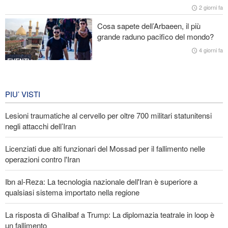
Araghchi ai Paesi vicini: È tempo di contare solo su noi stessi e di
2 giorni fa
abbracciare la vera fratellanza
Cosa sapete dell’Arbaeen, il più
grande raduno pacifico del mondo?
Licenziati due alti funzionari del Mossad per il fallimento nelle
operazioni contro l'Iran
4 giorni fa
EVENTI
Iran in lutto per la celebrazione di
Arbain
PIU’ VISTI
4 giorni fa
Lesioni traumatiche al cervello per oltre 700 militari statunitensi
EVENTI
negli attacchi dell’Iran
Licenziati due alti funzionari del Mossad per il fallimento nelle
operazioni contro l'Iran
Ibn al-Reza: La tecnologia nazionale dell'Iran è superiore a
qualsiasi sistema importato nella regione
La risposta di Ghalibaf a Trump: La diplomazia teatrale in loop è
un fallimento