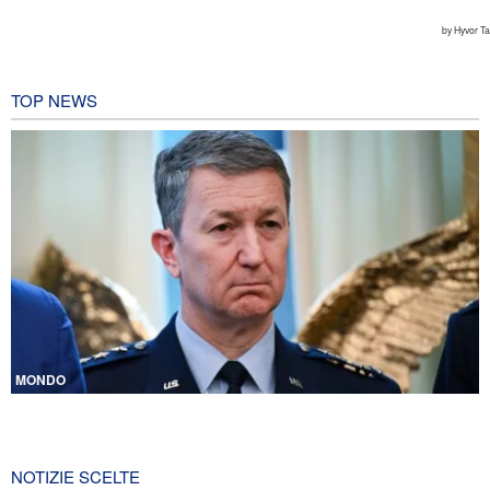
TOP NEWS
MONDO
CNN rivela: Capo degli Stati maggiori Usa cerca una via d’uscita
dalla guerra
23 ore fa
NOTIZIE SCELTE