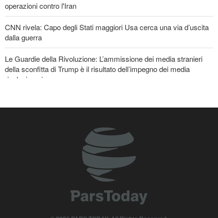
operazioni contro l'Iran
CNN rivela: Capo degli Stati maggiori Usa cerca una via d’uscita
dalla guerra
Le Guardie della Rivoluzione: L’ammissione dei media stranieri
della sconfitta di Trump è il risultato dell’impegno dei media
rivoluzionari
Un membro di spicco di Ansarullah: Le dichiarazioni del Consiglio
di Sicurezza non meritano attenzione
La risposta di Ghalibaf a Trump: La diplomazia teatrale in loop è
un fallimento
Araghchi ai Paesi vicini: È tempo di contare solo su noi stessi e di
abbracciare la vera fratellanza