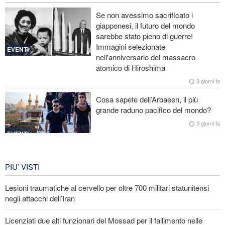
Le Guardie della Rivoluzione: L’ammissione dei media stranieri
Se non avessimo sacrificato i
della sconfitta di Trump è il risultato dell’impegno dei media
giapponesi, il futuro del mondo
rivoluzionari
sarebbe stato pieno di guerre!
Immagini selezionate
Un membro di spicco di Ansarullah: Le dichiarazioni del Consiglio
EVENTI
nell'anniversario del massacro
di Sicurezza non meritano attenzione
atomico di Hiroshima
Araghchi ai Paesi vicini: È tempo di contare solo su noi stessi e di
3 giorni fa
abbracciare la vera fratellanza
Cosa sapete dell’Arbaeen, il più
grande raduno pacifico del mondo?
Licenziati due alti funzionari del Mossad per il fallimento nelle
operazioni contro l'Iran
5 giorni fa
EVENTI
Iran in lutto per la celebrazione di
Arbain
PIU’ VISTI
5 giorni fa
Lesioni traumatiche al cervello per oltre 700 militari statunitensi
EVENTI
negli attacchi dell’Iran
Licenziati due alti funzionari del Mossad per il fallimento nelle