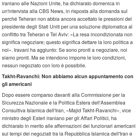
iraniano alle Nazioni Unite, ha dichiarato domenica in
un'intervista alla CBS News, in risposta alla domanda sul
perché Teheran non abbia ancora accettato le pressioni del
presidente degli Stati Uniti per una soluzione diplomatica al
conflitto tra Teheran e Tel Aviv:
»
La resa incondizionata non
significa negoziare; questo significa dettare la loro politica a
noi
«
. Iravani ha aggiunto: Se sono pronti a negoziare, noi
siamo pronti. Ma se intendono imporre le loro condizioni,
nessun negoziato con loro è possibile.
Takht-Ravanchi: Non abbiamo alcun appuntamento con
gli americani
Dopo essere comparso davanti alla Commissione per la
Sicurezza Nazionale e la Politica Estera dell'Assemblea
Consultiva Islamica dell'Iran,
»
Majid Takht-Ravanchi
«
, vice
ministro degli Esteri iraniano per gli Affari Politici, ha
dichiarato in merito alle affermazioni dei funzionari americani
sui tempi dei negoziati tra la Repubblica Islamica dell'Iran e