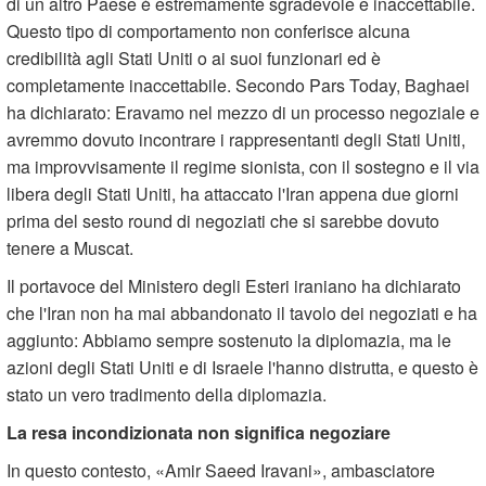
di un altro Paese è estremamente sgradevole e inaccettabile.
Questo tipo di comportamento non conferisce alcuna
credibilità agli Stati Uniti o ai suoi funzionari ed è
completamente inaccettabile. Secondo Pars Today, Baghaei
ha dichiarato: Eravamo nel mezzo di un processo negoziale e
avremmo dovuto incontrare i rappresentanti degli Stati Uniti,
ma improvvisamente il regime sionista, con il sostegno e il via
libera degli Stati Uniti, ha attaccato l'Iran appena due giorni
prima del sesto round di negoziati che si sarebbe dovuto
tenere a Muscat.
Il portavoce del Ministero degli Esteri iraniano ha dichiarato
che l'Iran non ha mai abbandonato il tavolo dei negoziati e ha
aggiunto: Abbiamo sempre sostenuto la diplomazia, ma le
azioni degli Stati Uniti e di Israele l'hanno distrutta, e questo è
stato un vero tradimento della diplomazia.
La resa incondizionata non significa negoziare
In questo contesto,
»
Amir Saeed Iravani
«
, ambasciatore