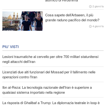
Licenziati due alti funzionari del Mossad per il fallimento nelle
2 giorni fa
operazioni contro l'Iran
Cosa sapete dell’Arbaeen, il più
grande raduno pacifico del mondo?
Lesioni traumatiche al cervello per oltre 700 militari statunitensi
negli attacchi dell’Iran
4 giorni fa
EVENTI
Iran in lutto per la celebrazione di
Arbain
PIU’ VISTI
4 giorni fa
Lesioni traumatiche al cervello per oltre 700 militari statunitensi
EVENTI
negli attacchi dell’Iran
Licenziati due alti funzionari del Mossad per il fallimento nelle
operazioni contro l'Iran
Ibn al-Reza: La tecnologia nazionale dell'Iran è superiore a
qualsiasi sistema importato nella regione
La risposta di Ghalibaf a Trump: La diplomazia teatrale in loop è