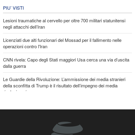
Iran in lutto per la celebrazione di
Arbain
PIU’ VISTI
5 giorni fa
Lesioni traumatiche al cervello per oltre 700 militari statunitensi
EVENTI
negli attacchi dell’Iran
Licenziati due alti funzionari del Mossad per il fallimento nelle
operazioni contro l'Iran
CNN rivela: Capo degli Stati maggiori Usa cerca una via d’uscita
dalla guerra
Le Guardie della Rivoluzione: L’ammissione dei media stranieri
della sconfitta di Trump è il risultato dell’impegno dei media
rivoluzionari
La risposta di Ghalibaf a Trump: La diplomazia teatrale in loop è
un fallimento
Un membro di spicco di Ansarullah: Le dichiarazioni del Consiglio
di Sicurezza non meritano attenzione