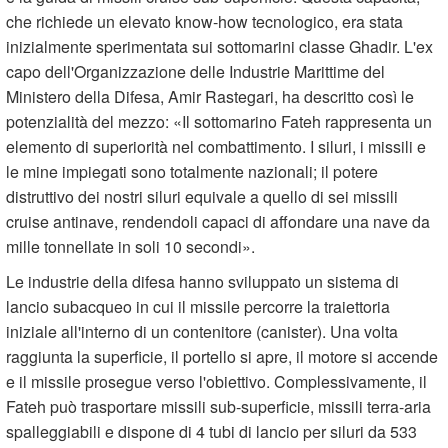
che richiede un elevato know-how tecnologico, era stata
inizialmente sperimentata sui sottomarini classe Ghadir. L'ex
capo dell'Organizzazione delle Industrie Marittime del
Ministero della Difesa, Amir Rastegari, ha descritto così le
potenzialità del mezzo: «Il sottomarino Fateh rappresenta un
elemento di superiorità nel combattimento. I siluri, i missili e
le mine impiegati sono totalmente nazionali; il potere
distruttivo dei nostri siluri equivale a quello di sei missili
cruise antinave, rendendoli capaci di affondare una nave da
mille tonnellate in soli 10 secondi».
Le industrie della difesa hanno sviluppato un sistema di
lancio subacqueo in cui il missile percorre la traiettoria
iniziale all'interno di un contenitore (canister). Una volta
raggiunta la superficie, il portello si apre, il motore si accende
e il missile prosegue verso l'obiettivo. Complessivamente, il
Fateh può trasportare missili sub-superficie, missili terra-aria
spalleggiabili e dispone di 4 tubi di lancio per siluri da 533