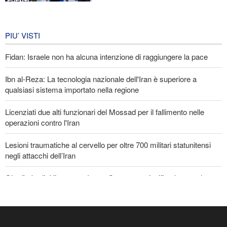
EVENTI
Iran in lutto per la celebrazione di
Arbain
PIU’ VISTI
4 giorni fa
Fidan: Israele non ha alcuna intenzione di raggiungere la pace
EVENTI
Ibn al-Reza: La tecnologia nazionale dell'Iran è superiore a
qualsiasi sistema importato nella regione
Licenziati due alti funzionari del Mossad per il fallimento nelle
operazioni contro l'Iran
Lesioni traumatiche al cervello per oltre 700 militari statunitensi
negli attacchi dell’Iran
Gharibabadi: L'intesa tra Iran e Oman non significa la completa
riapertura dello Stretto di Hormuz
La risposta di Ghalibaf a Trump: La diplomazia teatrale in loop è
un fallimento