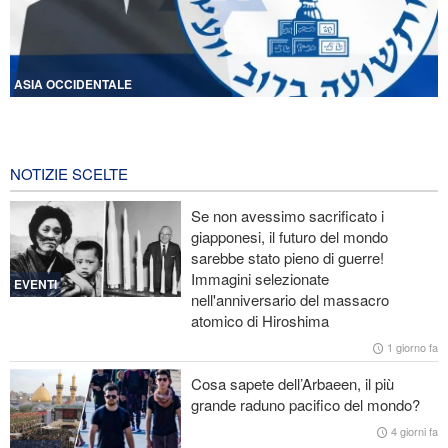
ASIA OCCIDENTALE
Licenziati due alti funzionari del Mossad per il fallimento nelle
operazioni contro l'Iran
13 ore fa
NOTIZIE SCELTE
Lesioni traumatiche al cervello per oltre 700 militari statunitensi
Se non avessimo sacrificato i
negli attacchi dell’Iran
giapponesi, il futuro del mondo
sarebbe stato pieno di guerre!
La risposta di Ghalibaf a Trump: La diplomazia teatrale in loop è
Immagini selezionate
un fallimento
EVENTI
nell'anniversario del massacro
atomico di Hiroshima
Ibn al-Reza: La tecnologia nazionale dell'Iran è superiore a
qualsiasi sistema importato nella regione
1 giorno fa
Cosa sapete dell’Arbaeen, il più
Gharibabadi: L'intesa tra Iran e Oman non significa la completa
grande raduno pacifico del mondo?
riapertura dello Stretto di Hormuz
4 giorni fa