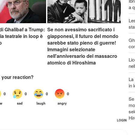
Ibn
a q
Les
sta
di Ghalibaf a Trump:
Se non avessimo sacrificato i
a teatrale in loop è
giapponesi, il futuro del mondo
Gha
o
sarebbe stato pieno di guerre!
com
Immagini selezionate
nell'anniversario del massacro
Lic
atomico di Hiroshima
nel
La 
in 
Se 
mon
sel
Hi