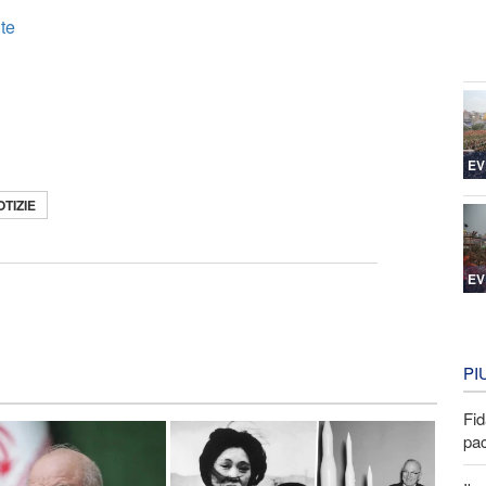
lte
EV
TIZIE
EV
PI
Fid
pa