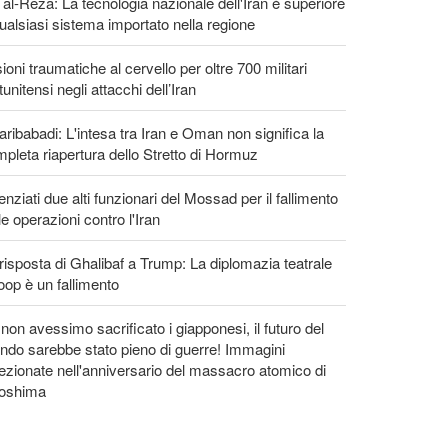
 al-Reza: La tecnologia nazionale dell'Iran è superiore
ualsiasi sistema importato nella regione
ioni traumatiche al cervello per oltre 700 militari
tunitensi negli attacchi dell’Iran
ribabadi: L'intesa tra Iran e Oman non significa la
pleta riapertura dello Stretto di Hormuz
enziati due alti funzionari del Mossad per il fallimento
le operazioni contro l'Iran
risposta di Ghalibaf a Trump: La diplomazia teatrale
loop è un fallimento
non avessimo sacrificato i giapponesi, il futuro del
do sarebbe stato pieno di guerre! Immagini
ezionate nell'anniversario del massacro atomico di
roshima