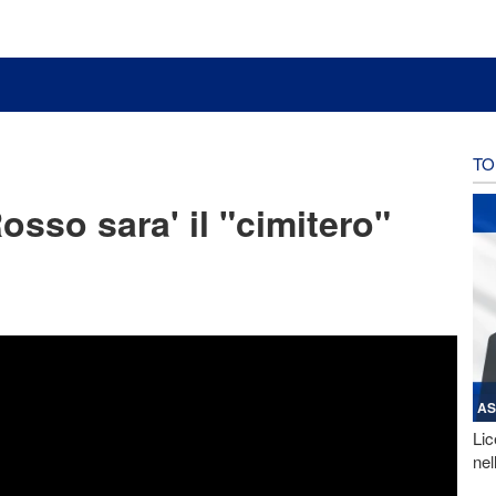
TO
sso sara' il "cimitero"
AS
Lic
nel