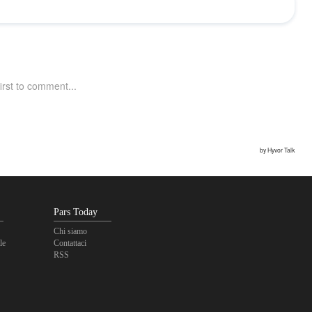
Pars Today
Chi siamo
le
Contattaci
RSS