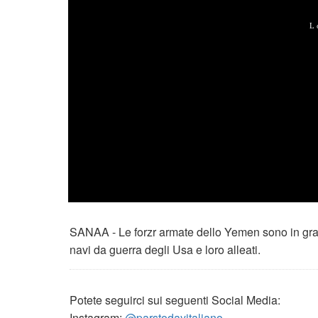
SANAA - Le forzr armate dello Yemen sono in grado
navi da guerra degli Usa e loro alleati.
Potete seguirci sui seguenti Social Media:
Instagram:
@parstodayitaliano