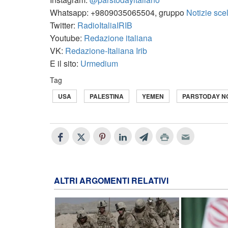
Whatsapp: +9809035065504, gruppo
Notizie sce
Twitter:
RadioItaliaIRIB
Youtube:
Redazione italiana
VK:
Redazione-Italiana Irib
E il sito:
Urmedium
Tag
USA
PALESTINA
YEMEN
PARSTODAY NO
ALTRI ARGOMENTI RELATIVI