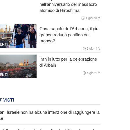
nell'anniversario del massacro
atomico di Hiroshima
1 giorno fa
Cosa sapete dell’Arbaeen, il più
grande raduno pacifico del
mondo?
ENTI
3 giorni fa
Iran in lutto per la celebrazione
di Arbain
4 giorni fa
ENTI
U’ VISTI
an: Israele non ha alcuna intenzione di raggiungere la
ce