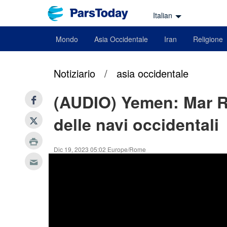
Italian
Mondo
Asia Occidentale
Iran
Religione
Notiziario
/
asia occidentale
(AUDIO) Yemen: Mar Ro
delle navi occidentali
Dic 19, 2023 05:02 Europe/Rome