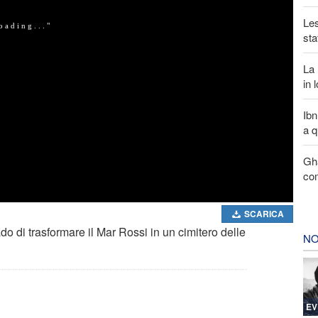
Les
sta
La 
in 
Ibn
a q
Gha
com
SCARICA
 di trasformare il Mar Rossi in un cimitero delle
NO
EV