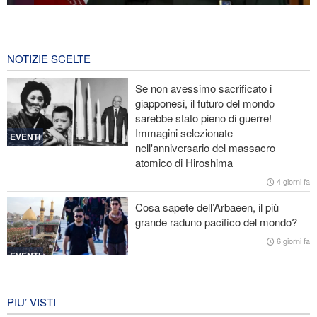
Mohsen Rezaei nominato segretario del Consiglio supremo di
sicurezza nazionale iraniano
1 ora fa
NOTIZIE SCELTE
Nota conduttrice americana critica le promesse vuote di Trump
Se non avessimo sacrificato i
giapponesi, il futuro del mondo
Ex Segretario alla Guerra di Trump: «L’Iran ha il sopravvento nella
sarebbe stato pieno di guerre!
guerra»
Immagini selezionate
EVENTI
nell'anniversario del massacro
Il prezzo del petrolio torna a salire
atomico di Hiroshima
Stallo nei negoziati tra il governo libanese e il regime sionista
4 giorni fa
Cosa sapete dell’Arbaeen, il più
grande raduno pacifico del mondo?
6 giorni fa
EVENTI
Iran in lutto per la celebrazione di
Arbain
PIU’ VISTI