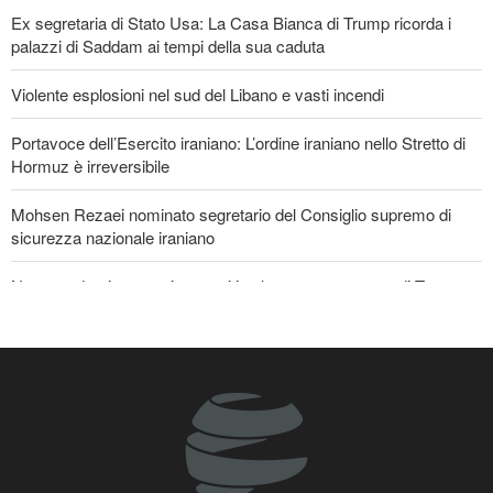
6 giorni fa
Ex segretaria di Stato Usa: La Casa Bianca di Trump ricorda i
EVENTI
palazzi di Saddam ai tempi della sua caduta
Violente esplosioni nel sud del Libano e vasti incendi
Portavoce dell’Esercito iraniano: L’ordine iraniano nello Stretto di
Hormuz è irreversibile
Mohsen Rezaei nominato segretario del Consiglio supremo di
sicurezza nazionale iraniano
Nota conduttrice americana critica le promesse vuote di Trump
Ex Segretario alla Guerra di Trump: «L’Iran ha il sopravvento nella
guerra»
Il prezzo del petrolio torna a salire
Stallo nei negoziati tra il governo libanese e il regime sionista