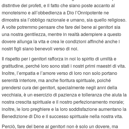
distintive dei profeti, e il fatto che siano poste accanto al
monoteismo e all’obbedienza a Dio l’Onnipotente ne
dimostra sia l’obbligo razionale e umano, sia quello religioso.
A volte potremmo pensare che fare del bene ai genitori sia
una nostra gentilezza, mentre in realtà adempiere a questo
dovere allunga la vita e crea le condizioni affinché anche i
nostri figli siano benevoli verso di noi.
Il rispetto per i genitori rafforza in noi lo spirito di umiltà e
gratitudine, perché loro sono stati i nostri primi maestri di vita.
Inoltre, l’empatia e l’amore verso di loro non solo portano
serenità interiore, ma anche fioritura spirituale, poiché
prendersi cura dei genitori, specialmente negli anni della
vecchiaia, è un esercizio di pazienza e tolleranza che aiuta la
nostra crescita spirituale e il nostro perfezionamento morale;
inoltre, le loro preghiere e la loro soddisfazione aumentano la
Benedizione di Dio e il successo spirituale nella nostra vita.
Perciò, fare del bene ai genitori non è solo un dovere, ma