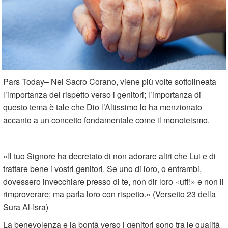
Pars Today– Nel Sacro Corano, viene più volte sottolineata
l’importanza del rispetto verso i genitori; l’importanza di
questo tema è tale che Dio l’Altissimo lo ha menzionato
accanto a un concetto fondamentale come il monoteismo.
«Il tuo Signore ha decretato di non adorare altri che Lui e di
tratta­re bene i vostri genitori. Se uno di loro, o entrambi,
dovessero invec­chiare presso di te, non dir loro «uff!» e non li
rimproverare; ma parla loro con rispetto.» (Versetto 23 della
Sura Al-Isra)
La benevolenza e la bontà verso i genitori sono tra le qualità