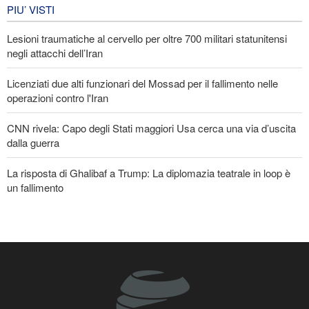
Arbain
PIU’ VISTI
4 giorni fa
Lesioni traumatiche al cervello per oltre 700 militari statunitensi
EVENTI
negli attacchi dell’Iran
Licenziati due alti funzionari del Mossad per il fallimento nelle
operazioni contro l'Iran
CNN rivela: Capo degli Stati maggiori Usa cerca una via d’uscita
dalla guerra
La risposta di Ghalibaf a Trump: La diplomazia teatrale in loop è
un fallimento
Le Guardie della Rivoluzione: L’ammissione dei media stranieri
della sconfitta di Trump è il risultato dell’impegno dei media
rivoluzionari
Un membro di spicco di Ansarullah: Le dichiarazioni del Consiglio
di Sicurezza non meritano attenzione