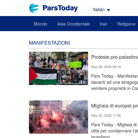
Italian
Mondo
Asia Occidentale
Iran
Religione
MANIFESTAZIONI
Proteste pro-palesti
May 08, 2026 09:19
Pars Today - Manifestan
davanti ad una sinagoga
vendere proprietà in Ci
Migliaia di europei pr
May 02, 2026 11:55
Pars Today - Migliaia di
città per condannare l'a
israeliano.