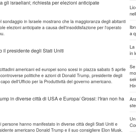
 gli israeliani; richiesta per elezioni anticipate
Lic
nel
del sondaggio in Israele mostrano che la maggioranza degli abitanti
Ibn
ole elezioni anticipate a causa dell'insoddisfazione per l'operato
a q
hu.
La 
 il presidente degli Stati Uniti
in 
Se 
cittadini americani ed europei sono scesi in piazza sabato 5 aprile
mon
 controverse politiche e azioni di Donald Trump, presidente degli
sel
, capo dell'Ufficio per la Produttività del governo americano.
Hi
rump in diverse città di USA e Europa/ Grossi: l'Iran non ha
Ara
ste
Un 
 persone hanno manifestato in diverse città degli Stati Uniti e
Con
residente americano Donald Trump e il suo consigliere Elon Musk.