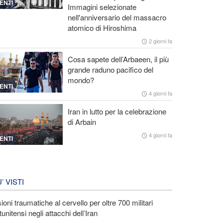
ENTI
Immagini selezionate
nell'anniversario del massacro
atomico di Hiroshima
2 giorni fa
Cosa sapete dell’Arbaeen, il più
grande raduno pacifico del
mondo?
ENTI
4 giorni fa
Iran in lutto per la celebrazione
di Arbain
4 giorni fa
ENTI
U’ VISTI
ioni traumatiche al cervello per oltre 700 militari
tunitensi negli attacchi dell’Iran