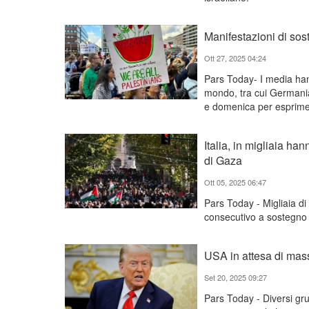
Manifestazioni di sos
Ott 27, 2025 04:24
Pars Today- I media hanno
mondo, tra cui Germani
e domenica per esprimer
Italia, in migliaia ha
di Gaza
Ott 05, 2025 06:47
Pars Today - Migliaia di
consecutivo a sostegno 
USA in attesa di mass
Set 20, 2025 09:27
Pars Today - Diversi grup