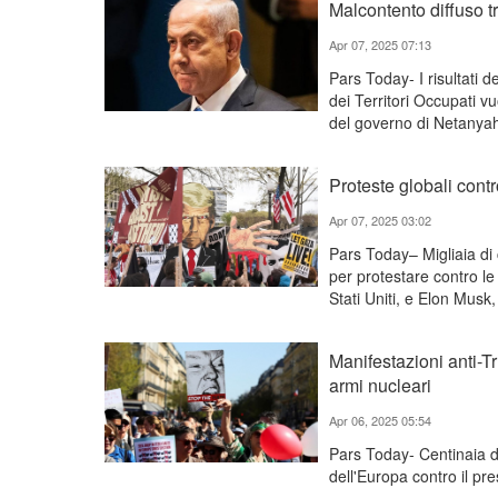
Malcontento diffuso tra
Apr 07, 2025 07:13
Pars Today- I risultati 
dei Territori Occupati vu
del governo di Netanya
Proteste globali contro
Apr 07, 2025 03:02
Pars Today– Migliaia di 
per protestare contro le
Stati Uniti, e Elon Musk
Manifestazioni anti-T
armi nucleari
Apr 06, 2025 05:54
Pars Today- Centinaia di
dell'Europa contro il p