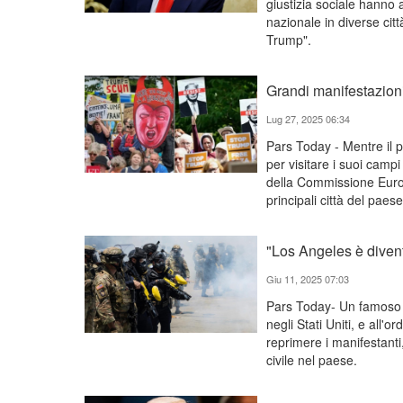
giustizia sociale hanno
nazionale in diverse citt
Trump".
Grandi manifestazion
Lug 27, 2025 06:34
Pars Today - Mentre il p
per visitare i suoi campi
della Commissione Europ
principali città del pae
"Los Angeles è divent
Giu 11, 2025 07:03
Pars Today- Un famoso an
negli Stati Uniti, e all'
reprimere i manifestanti
civile nel paese.