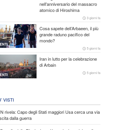
nell'anniversario del massacro
atomico di Hiroshima
3 giorni fa
Cosa sapete dell’Arbaeen, il più
grande raduno pacifico del
mondo?
ENTI
5 giorni fa
Iran in lutto per la celebrazione
di Arbain
5 giorni fa
ENTI
U’ VISTI
 rivela: Capo degli Stati maggiori Usa cerca una via
scita dalla guerra