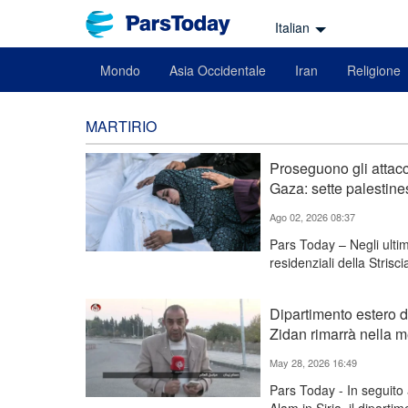
Italian
Mondo
Asia Occidentale
Iran
Religione
MARTIRIO
Proseguono gli attacch
Gaza: sette palestines
Ago 02, 2026 08:37
Pars Today – Negli ultimi
residenziali della Strisc
Dipartimento estero de
Zidan rimarrà nella 
May 28, 2026 16:49
Pars Today - In seguito a