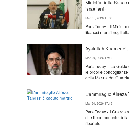
Ministro della Salute 
israeliani»
Mar 31, 2026 11:36
Pars Today - Il Ministro
libanesi martiri negli at
Ayatollah Khamenei, m
Mar 30, 2026 17:18
Pars Today – La Guida d
le proprie condoglianze
della Marina dei Guardia
L'ammiraglio Alireza 
Mar 30, 2026 17:13
Pars Today - I Guardian
che il comandante della 
riportate.