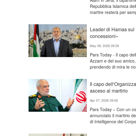
Alam in Siria, il dipart
Repubblica Islamica del
martire resterà per sem
Leader di Hamas sul ma
concessioni»
May 08, 2026 09:26
Pars Today - Il capo dell
Azzam e del suo amico, 
prendendo di mira le nos
Il capo dell'Organizz
asceso al martirio
Apr 07, 2026 09:06
Pars Today – Con un com
annunciato il martirio d
di Intelligence del Corpo