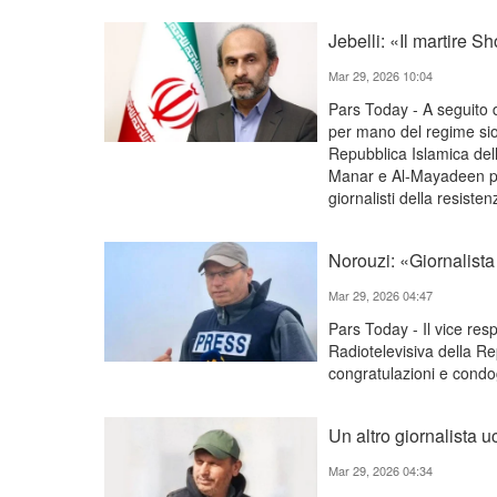
Jebelli: «Il martire 
Mar 29, 2026 10:04
Pars Today - A seguito d
per mano del regime sion
Repubblica Islamica dell'
Manar e Al-Mayadeen per
giornalisti della resisten
Norouzi: «Giornalista
Mar 29, 2026 04:47
Pars Today - Il vice res
Radiotelevisiva della Re
congratulazioni e condog
Un altro giornalista u
Mar 29, 2026 04:34