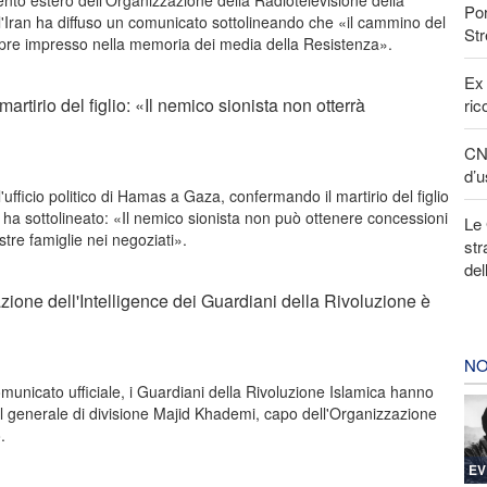
imento estero dell'Organizzazione della Radiotelevisione della
Por
l'Iran ha diffuso un comunicato sottolineando che «il cammino del
Str
pre impresso nella memoria dei media della Resistenza».
Ex 
rtirio del figlio: «Il nemico sionista non otterrà
ric
CNN
d’u
'ufficio politico di Hamas a Gaza, confermando il martirio del figlio
ha sottolineato: «Il nemico sionista non può ottenere concessioni
Le 
tre famiglie nei negoziati».
str
del
azione dell'Intelligence dei Guardiani della Rivoluzione è
NO
unicato ufficiale, i Guardiani della Rivoluzione Islamica hanno
el generale di divisione Majid Khademi, capo dell'Organizzazione
.
EV