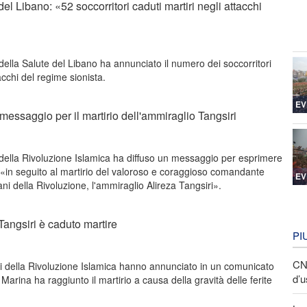
del Libano: «52 soccorritori caduti martiri negli attacchi
 della Salute del Libano ha annunciato il numero dei soccorritori
tacchi del regime sionista.
EV
essaggio per il martirio dell'ammiraglio Tangsiri
ella Rivoluzione Islamica ha diffuso un messaggio per esprimere
 «in seguito al martirio del valoroso e coraggioso comandante
EV
ni della Rivoluzione, l'ammiraglio Alireza Tangsiri».
Tangsiri è caduto martire
PI
CNN
i della Rivoluzione Islamica hanno annunciato in un comunicato
d’u
Marina ha raggiunto il martirio a causa della gravità delle ferite