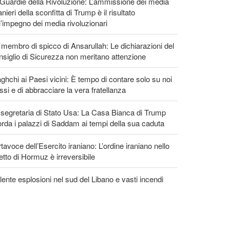
Guardie della Rivoluzione: L’ammissione dei media
anieri della sconfitta di Trump è il risultato
l’impegno dei media rivoluzionari
membro di spicco di Ansarullah: Le dichiarazioni del
siglio di Sicurezza non meritano attenzione
ghchi ai Paesi vicini: È tempo di contare solo su noi
ssi e di abbracciare la vera fratellanza
segretaria di Stato Usa: La Casa Bianca di Trump
orda i palazzi di Saddam ai tempi della sua caduta
tavoce dell’Esercito iraniano: L’ordine iraniano nello
etto di Hormuz è irreversibile
lente esplosioni nel sud del Libano e vasti incendi