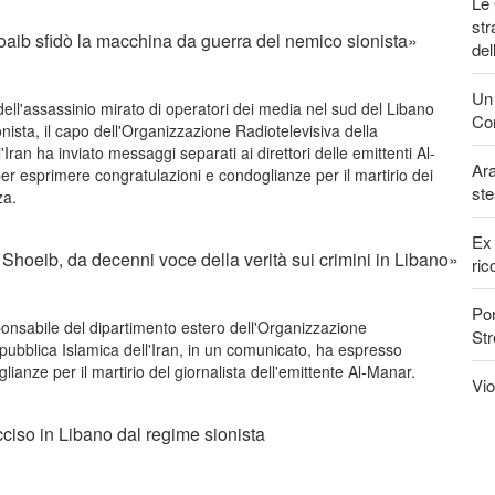
Le 
str
Shoaib sfidò la macchina da guerra del nemico sionista»
del
Un 
ell'assassinio mirato di operatori dei media nel sud del Libano
Con
ista, il capo dell'Organizzazione Radiotelevisiva della
Iran ha inviato messaggi separati ai direttori delle emittenti Al-
Ara
 esprimere congratulazioni e condoglianze per il martirio dei
ste
za.
Ex 
 Shoeib, da decenni voce della verità sui crimini in Libano»
ric
Por
ponsabile del dipartimento estero dell'Organizzazione
Str
pubblica Islamica dell'Iran, in un comunicato, ha espresso
lianze per il martirio del giornalista dell'emittente Al-Manar.
Vio
cciso in Libano dal regime sionista