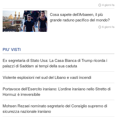
Stallo nei negoziati tra il governo libanese e il regime sionista
4 giorni fa
Cosa sapete dell’Arbaeen, il più
grande raduno pacifico del mondo?
6 giorni fa
EVENTI
Iran in lutto per la celebrazione di
Arbain
PIU’ VISTI
6 giorni fa
Ex segretaria di Stato Usa: La Casa Bianca di Trump ricorda i
EVENTI
palazzi di Saddam ai tempi della sua caduta
Violente esplosioni nel sud del Libano e vasti incendi
Portavoce dell’Esercito iraniano: L’ordine iraniano nello Stretto di
Hormuz è irreversibile
Mohsen Rezaei nominato segretario del Consiglio supremo di
sicurezza nazionale iraniano