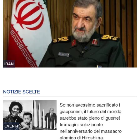
IRAN
Mohsen Rezaei nominato segretario del Consiglio supremo di
sicurezza nazionale iraniano
1 ora fa
NOTIZIE SCELTE
Nota conduttrice americana critica le promesse vuote di Trump
Se non avessimo sacrificato i
giapponesi, il futuro del mondo
Ex Segretario alla Guerra di Trump: «L’Iran ha il sopravvento nella
sarebbe stato pieno di guerre!
guerra»
Immagini selezionate
EVENTI
nell'anniversario del massacro
Il prezzo del petrolio torna a salire
atomico di Hiroshima