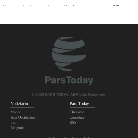
Nota conduttrice americana critica le promesse vuote di Trump
Ex Segretario alla Guerra di Trump: «L’Iran ha il sopravvento nella
guerra»
Il prezzo del petrolio torna a salire
Stallo nei negoziati tra il governo libanese e il regime sionista
© 2026 PARS TODAY. All Rights Reserved.
Notiziario
Pars Today
Mondo
Chi siamo
Asia Occidentale
Contattaci
Iran
RSS
Religione