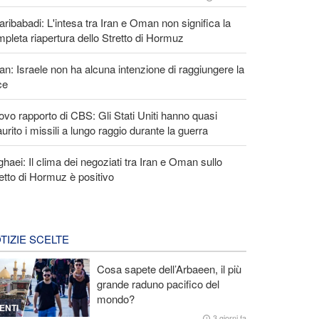
ribabadi: L'intesa tra Iran e Oman non significa la
pleta riapertura dello Stretto di Hormuz
an: Israele non ha alcuna intenzione di raggiungere la
ce
vo rapporto di CBS: Gli Stati Uniti hanno quasi
urito i missili a lungo raggio durante la guerra
haei: Il clima dei negoziati tra Iran e Oman sullo
etto di Hormuz è positivo
TIZIE SCELTE
Cosa sapete dell’Arbaeen, il più
grande raduno pacifico del
mondo?
ENTI
3 giorni fa