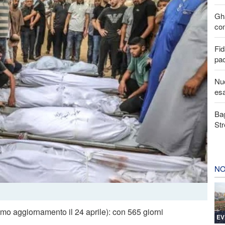
Gha
com
Fid
pa
Nuo
esa
Bag
Str
NO
imo aggiornamento il 24 aprile): con 565 giorni
EV