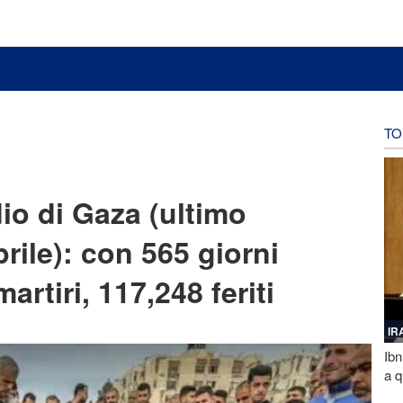
TO
dio di Gaza (ultimo
rile): con 565 giorni
artiri, 117,248 feriti
IR
Ibn
a q