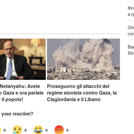
Ibn
a q
Gha
com
Bag
Str
 Netanyahu: Avete
Proseguono gli attacchi del
o Gaza e ora parlate
regime sionista contro Gaza, la
r il popolo!
Cisgiordania e il Libano