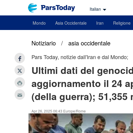
Italian
Mondo
Asia Occidentale
Iran
Religione
Notiziario
/
asia occidentale
Pars Today, notizie dall'Iran e dal Mondo;
Ultimi dati del genoci
aggiornamento il 24 ap
(della guerra); 51,355 m
Apr 26, 2025 06:43 Europe/Rome