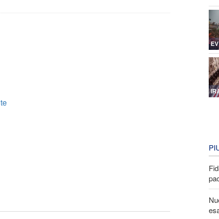
EV
IR
lte
PI
Fid
pa
Nuo
esa