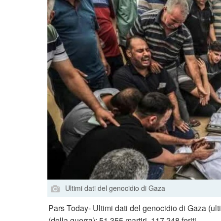
Ultimi dati del genocidio di Gaza
Pars Today- Ultimi dati del genocidio di Gaza (ult
(della guerra); 51,355 martiri, 117,248 feriti.