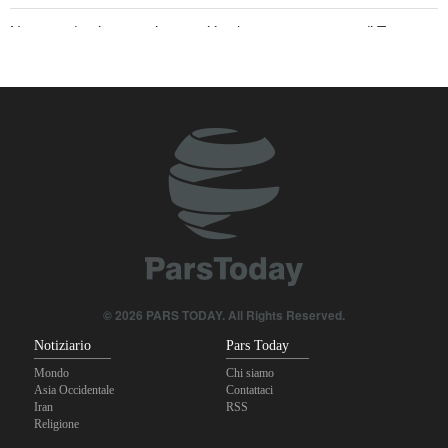
Nota conduttrice americana critica le promesse vuote di Trump
Ex Segretario alla Guerra di Trump: «L’Iran ha il sopravvento nella
guerra»
Il prezzo del petrolio torna a salire
Stallo nei negoziati tra il governo libanese e il regime sionista
© 2026 PARS TODAY. All Rights Reserved.
Notiziario
Pars Today
Mondo
Chi siamo
Asia Occidentale
Contattaci
Iran
RSS
Religione