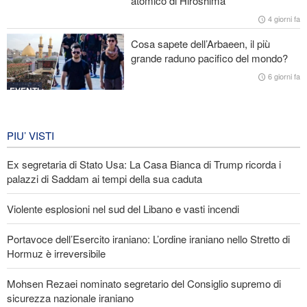
atomico di Hiroshima
Stallo nei negoziati tra il governo libanese e il regime sionista
4 giorni fa
Cosa sapete dell’Arbaeen, il più
grande raduno pacifico del mondo?
6 giorni fa
EVENTI
Iran in lutto per la celebrazione di
Arbain
PIU’ VISTI
6 giorni fa
Ex segretaria di Stato Usa: La Casa Bianca di Trump ricorda i
EVENTI
palazzi di Saddam ai tempi della sua caduta
Violente esplosioni nel sud del Libano e vasti incendi
Portavoce dell’Esercito iraniano: L’ordine iraniano nello Stretto di
Hormuz è irreversibile
Mohsen Rezaei nominato segretario del Consiglio supremo di
sicurezza nazionale iraniano