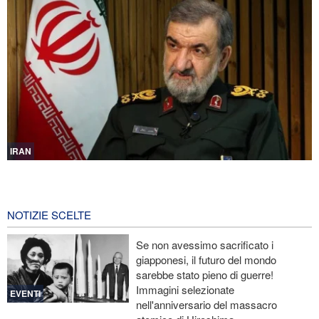
IRAN
Mohsen Rezaei nominato segretario del Consiglio supremo di
sicurezza nazionale iraniano
1 ora fa
NOTIZIE SCELTE
Nota conduttrice americana critica le promesse vuote di Trump
Se non avessimo sacrificato i
giapponesi, il futuro del mondo
Ex Segretario alla Guerra di Trump: «L’Iran ha il sopravvento nella
sarebbe stato pieno di guerre!
guerra»
Immagini selezionate
EVENTI
nell'anniversario del massacro
Il prezzo del petrolio torna a salire