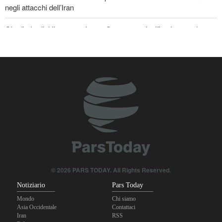
negli attacchi dell’Iran
Gharibabadi: L'intesa tra Iran e Oman non significa la completa
riapertura dello Stretto di Hormuz
La risposta di Ghalibaf a Trump: La diplomazia teatrale in loop è
un fallimento
Se non avessimo sacrificato i giapponesi, il futuro del mondo
sarebbe stato pieno di guerre! Immagini selezionate
nell'anniversario del massacro atomico di Hiroshima
© 2026 PARS TODAY. All Rights Reserved.
Notiziario
Pars Today
Mondo
Chi siamo
Asia Occidentale
Contattaci
Iran
RSS