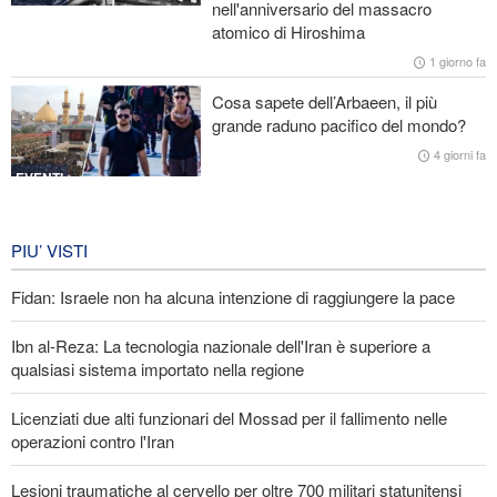
nell'anniversario del massacro
atomico di Hiroshima
Ibn al-Reza: La tecnologia nazionale dell'Iran è superiore a
qualsiasi sistema importato nella regione
1 giorno fa
Cosa sapete dell’Arbaeen, il più
Gharibabadi: L'intesa tra Iran e Oman non significa la completa
grande raduno pacifico del mondo?
riapertura dello Stretto di Hormuz
4 giorni fa
EVENTI
Iran in lutto per la celebrazione di
Arbain
PIU’ VISTI
4 giorni fa
Fidan: Israele non ha alcuna intenzione di raggiungere la pace
EVENTI
Ibn al-Reza: La tecnologia nazionale dell'Iran è superiore a
qualsiasi sistema importato nella regione
Licenziati due alti funzionari del Mossad per il fallimento nelle
operazioni contro l'Iran
Lesioni traumatiche al cervello per oltre 700 militari statunitensi