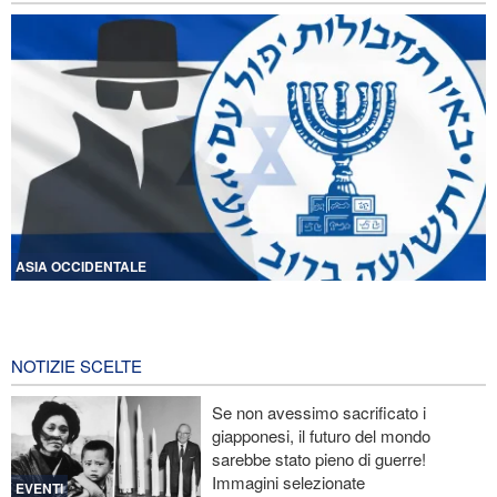
ASIA OCCIDENTALE
Licenziati due alti funzionari del Mossad per il fallimento nelle
operazioni contro l'Iran
12 ore fa
NOTIZIE SCELTE
Lesioni traumatiche al cervello per oltre 700 militari statunitensi
Se non avessimo sacrificato i
negli attacchi dell’Iran
giapponesi, il futuro del mondo
sarebbe stato pieno di guerre!
La risposta di Ghalibaf a Trump: La diplomazia teatrale in loop è
Immagini selezionate
un fallimento
EVENTI