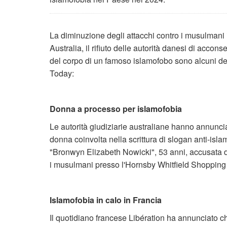
La diminuzione degli attacchi contro i musulmani 
Australia, il rifiuto delle autorità danesi di accon
del corpo di un famoso islamofobo sono alcuni dei 
Today:
Donna a processo per islamofobia
Le autorità giudiziarie australiane hanno annuncia
donna coinvolta nella scrittura di slogan anti-islam
"Bronwyn Elizabeth Nowicki", 53 anni, accusata di
i musulmani presso l'Hornsby Whitfield Shopping
Islamofobia in calo in Francia
Il quotidiano francese Libération ha annunciato che l