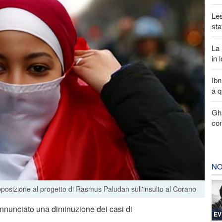
Les
sta
La 
in 
Ibn
a q
Gha
com
NO
pposizione al progetto di Rasmus Paludan sull'insulto al Corano
 annunciato una diminuzione dei casi di
EV