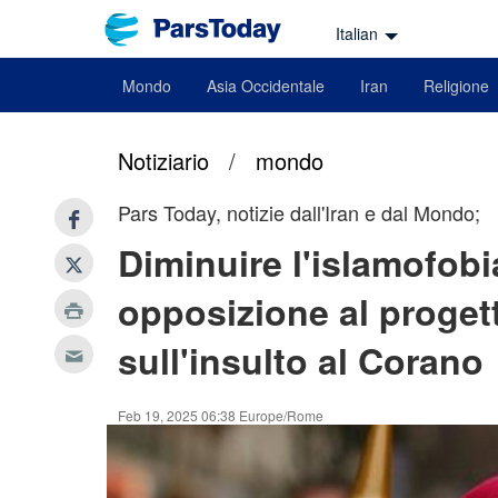
Italian
Mondo
Asia Occidentale
Iran
Religione
Notiziario
/
mondo
Pars Today, notizie dall'Iran e dal Mondo;
Diminuire l'islamofobi
opposizione al proge
sull'insulto al Corano
Feb 19, 2025 06:38 Europe/Rome