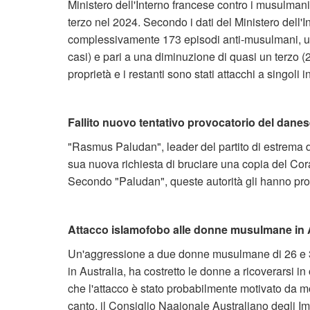
Ministero dell'Interno francese contro i musulmani
terzo nel 2024. Secondo i dati del Ministero dell'I
complessivamente 173 episodi anti-musulmani, una 
casi) e pari a una diminuzione di quasi un terzo (2
proprietà e i restanti sono stati attacchi a singoli i
Fallito nuovo tentativo provocatorio del danes
"Rasmus Paludan", leader del partito di estrema 
sua nuova richiesta di bruciare una copia del Cora
Secondo "Paludan", queste autorità gli hanno proib
Attacco islamofobo alle donne musulmane in 
Un'aggressione a due donne musulmane di 26 e 3
in Australia, ha costretto le donne a ricoverarsi i
che l'attacco è stato probabilmente motivato da mot
canto, il Consiglio Naaionale Australiano degli I