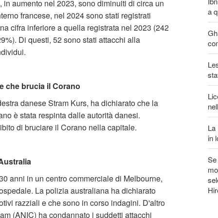
Ibn
, in aumento nel 2023, sono diminuiti di circa un
a q
nterno francese, nel 2024 sono stati registrati
cifra inferiore a quella registrata nel 2023 (242
Gha
9%). Di questi, 52 sono stati attacchi alla
com
ndividui.
Les
sta
e che brucia il Corano
Lic
destra danese Stram Kurs, ha dichiarato che la
nel
no è stata respinta dalle autorità danesi.
ito di bruciare il Corano nella capitale.
La 
in 
Se 
Australia
mon
0 anni in un centro commerciale di Melbourne,
sel
Hi
n ospedale. La polizia australiana ha dichiarato
ivi razziali e che sono in corso indagini. D'altro
mam (ANIC) ha condannato i suddetti attacchi