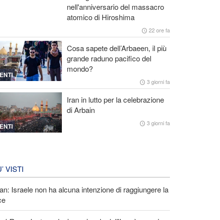
nell'anniversario del massacro
atomico di Hiroshima
22 ore fa
Cosa sapete dell’Arbaeen, il più
grande raduno pacifico del
mondo?
ENTI
3 giorni fa
Iran in lutto per la celebrazione
di Arbain
3 giorni fa
ENTI
U’ VISTI
an: Israele non ha alcuna intenzione di raggiungere la
ce