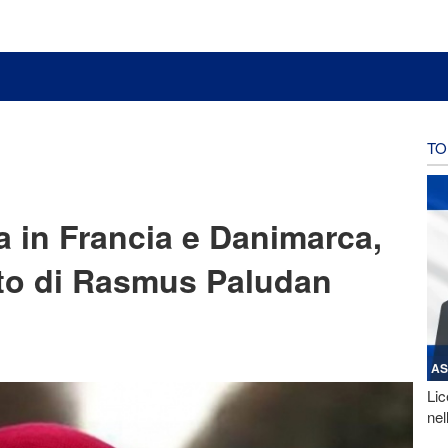
TO
a in Francia e Danimarca,
tto di Rasmus Paludan
AS
Lic
nel