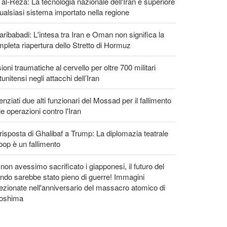
 al-Reza: La tecnologia nazionale dell'Iran è superiore
ualsiasi sistema importato nella regione
ribabadi: L'intesa tra Iran e Oman non significa la
pleta riapertura dello Stretto di Hormuz
ioni traumatiche al cervello per oltre 700 militari
tunitensi negli attacchi dell’Iran
enziati due alti funzionari del Mossad per il fallimento
le operazioni contro l'Iran
risposta di Ghalibaf a Trump: La diplomazia teatrale
loop è un fallimento
non avessimo sacrificato i giapponesi, il futuro del
do sarebbe stato pieno di guerre! Immagini
ezionate nell'anniversario del massacro atomico di
roshima