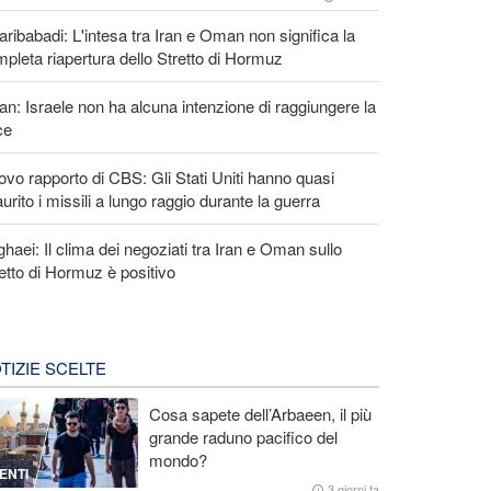
ribabadi: L'intesa tra Iran e Oman non significa la
pleta riapertura dello Stretto di Hormuz
an: Israele non ha alcuna intenzione di raggiungere la
ce
vo rapporto di CBS: Gli Stati Uniti hanno quasi
urito i missili a lungo raggio durante la guerra
haei: Il clima dei negoziati tra Iran e Oman sullo
etto di Hormuz è positivo
TIZIE SCELTE
Cosa sapete dell’Arbaeen, il più
grande raduno pacifico del
mondo?
ENTI
3 giorni fa