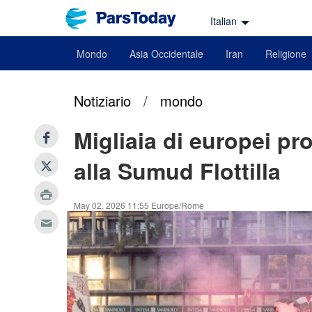
Italian
Mondo
Asia Occidentale
Iran
Religione
Notiziario
/
mondo
Migliaia di europei pr
alla Sumud Flottilla
May 02, 2026 11:55 Europe/Rome