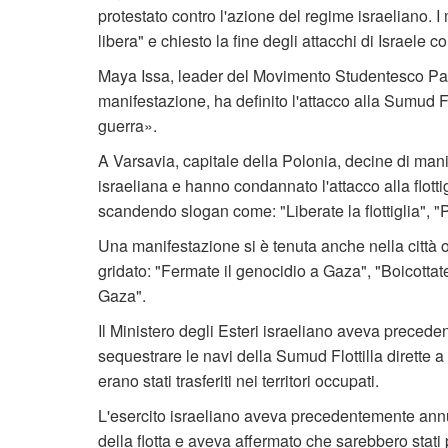
protestato contro l'azione del regime israeliano. 
libera" e chiesto la fine degli attacchi di Israele c
Maya Issa, leader del Movimento Studentesco Pales
manifestazione, ha definito l'attacco alla Sumud Fl
guerra».
A Varsavia, capitale della Polonia, decine di mani
israeliana e hanno condannato l'attacco alla flott
scandendo slogan come: "Liberate la flottiglia", "P
Una manifestazione si è tenuta anche nella città 
gridato: "Fermate il genocidio a Gaza", "Boicottate
Gaza".
Il Ministero degli Esteri israeliano aveva preced
sequestrare le navi della Sumud Flottilla dirette a
erano stati trasferiti nei territori occupati.
L'esercito israeliano aveva precedentemente annun
della flotta e aveva affermato che sarebbero stati