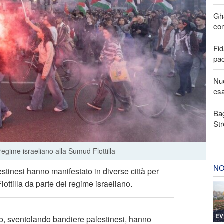
Gha
com
Fid
pa
Nuo
esa
Bag
Str
 regime israeliano alla Sumud Flottilla
NO
lestinesi hanno manifestato in diverse città per
ottilla da parte del regime israeliano.
EV
ino, sventolando bandiere palestinesi, hanno