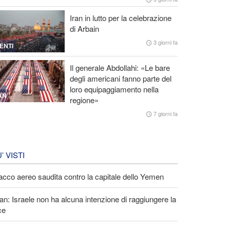
Iran in lutto per la celebrazione
di Arbain
3 giorni fa
ENTI
Il generale Abdollahi: «Le bare
degli americani fanno parte del
loro equipaggiamento nella
AN
regione»
7 giorni fa
U’ VISTI
acco aereo saudita contro la capitale dello Yemen
an: Israele non ha alcuna intenzione di raggiungere la
ce