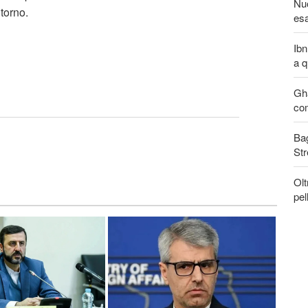
Nuo
torno.
esa
Ibn
a q
Gha
com
Bag
Str
Olt
pel