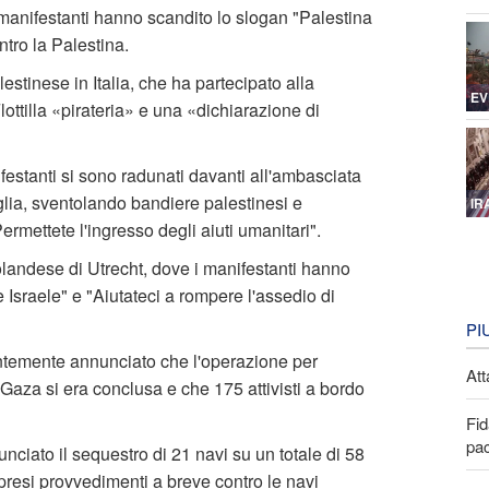
I manifestanti hanno scandito lo slogan "Palestina
ontro la Palestina.
tinese in Italia, che ha partecipato alla
EV
ottilla «pirateria» e una «dichiarazione di
festanti si sono radunati davanti all'ambasciata
iglia, sventolando bandiere palestinesi e
IR
ermettete l'ingresso degli aiuti umanitari".
olandese di Utrecht, dove i manifestanti hanno
 Israele" e "Aiutateci a rompere l'assedio di
PI
entemente annunciato che l'operazione per
Att
 Gaza si era conclusa e che 175 attivisti a bordo
Fid
pa
ciato il sequestro di 21 navi su un totale di 58
 presi provvedimenti a breve contro le navi