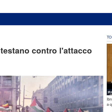
TO
otestano contro l'attacco
IR
Ibn
a q