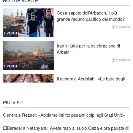
NOTIZIE SCELTE
Baghaei: Il clima dei negoziati tra Iran e Oman sullo Stretto di
Cosa sapete dell’Arbaeen, il più
Hormuz è positivo
grande raduno pacifico del mondo?
Attacco aereo saudita contro la capitale dello Yemen
2 giorni fa
EVENTI
Oltre 22 milioni di pellegrini hanno partecipato al pellegrinaggio
dell'Arbaeen
Iran in lutto per la celebrazione di
Arbain
ElBaradei a Netanyahu: Avete raso al suolo Gaza e ora parlate di
2 giorni fa
libertà per il popolo!
EVENTI
Il generale Abdollahi: «Le bare degli
americani fanno parte del loro
equipaggiamento nella regione»
IRAN
6 giorni fa
PIU’ VISTI
Generale Rezaei: «Abbiamo inflitto pesanti colpi agli Stati Uniti»
ElBaradei a Netanyahu: Avete raso al suolo Gaza e ora parlate di