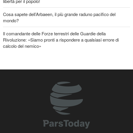
libertà per il popolo!
Cosa sapete dell’Arbaeen, il più grande raduno pacifico del
mondo?
Il comandante delle Forze terrestri delle Guardie della
Rivoluzione: «Siamo pronti a rispondere a qualsiasi errore di
calcolo del nemico»
Nuovo rapporto di CBS: Gli Stati Uniti hanno quasi esaurito i
missili a lungo raggio durante la guerra
Baghaei: Il clima dei negoziati tra Iran e Oman sullo Stretto di
Hormuz è positivo
Attacco aereo saudita contro la capitale dello Yemen
Iran in lutto per la celebrazione di Arbain
Oltre 22 milioni di pellegrini hanno partecipato al pellegrinaggio
dell'Arbaeen