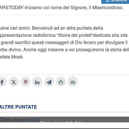
ARSTODAY-Iniziamo col nome dei Signore, il Misericordioso.
alve cari amici. Benvenuti ad an altra puntata della
ppresentazione radiofonica “Storia dei profeti”dedicata alla vita
 grandi sacrifici questi messaggeri di Dio fecero per divulgare il
erbo divino. Anche oggi insieme a voi proseguiremo la storia del
rofeta Mosè.
ALTRE PUNTATE
Storia dei profeti (34)