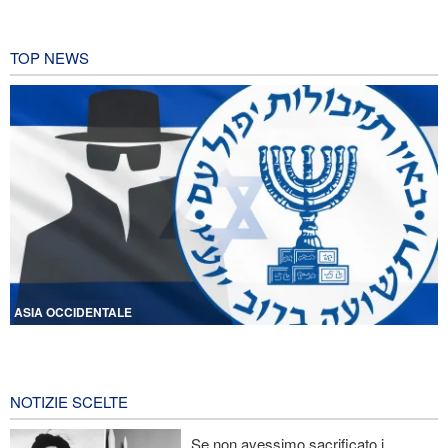
TOP NEWS
ASIA OCCIDENTALE
Licenziati due alti funzionari del Mossad per il fallimento nelle
operazioni contro l'Iran
14 ore fa
NOTIZIE SCELTE
Lesioni traumatiche al cervello per oltre 700 militari statunitensi
Se non avessimo sacrificato i
negli attacchi dell’Iran