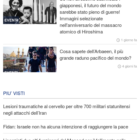
giapponesi, il futuro del mondo
sarebbe stato pieno di guerre!
La risposta di Ghalibaf a Trump: La diplomazia teatrale in loop è
Immagini selezionate
un fallimento
EVENTI
nell'anniversario del massacro
atomico di Hiroshima
Ibn al-Reza: La tecnologia nazionale dell'Iran è superiore a
qualsiasi sistema importato nella regione
1 giorno fa
Cosa sapete dell’Arbaeen, il più
Gharibabadi: L'intesa tra Iran e Oman non significa la completa
grande raduno pacifico del mondo?
riapertura dello Stretto di Hormuz
4 giorni fa
EVENTI
Iran in lutto per la celebrazione di
Arbain
PIU’ VISTI
4 giorni fa
Lesioni traumatiche al cervello per oltre 700 militari statunitensi
EVENTI
negli attacchi dell’Iran
Fidan: Israele non ha alcuna intenzione di raggiungere la pace