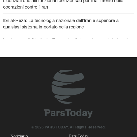
Licenziati due alti funzionari del Mossad per il fallimento nelle
operazioni contro l'Iran
Ibn al-Reza: La tecnologia nazionale dell'Iran è superiore a
qualsiasi sistema importato nella regione
La risposta di Ghalibaf a Trump: La diplomazia teatrale in loop è
un fallimento
Gharibabadi: L'intesa tra Iran e Oman non significa la completa
riapertura dello Stretto di Hormuz
Se non avessimo sacrificato i giapponesi, il futuro del mondo
sarebbe stato pieno di guerre! Immagini selezionate
nell'anniversario del massacro atomico di Hiroshima
© 2026 PARS TODAY. All Rights Reserved.
Notiziario
Pars Today