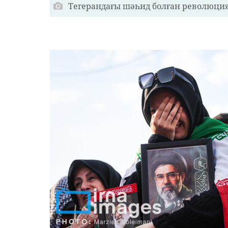
Тегерандағы шәһид болған революция