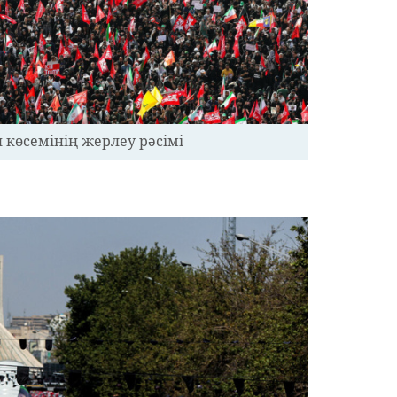
 көсемінің жерлеу рәсімі