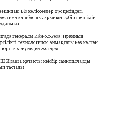
зешкиан: Біз келіссөздер процесіндегі
лестина көшбасшыларының әрбір шешімін
лдаймыз
игада генералы Ибн-әл-Реза: Иранның
ргілікті технологиясы аймақтағы кез келген
порттық жүйеден жоғары
Ш Иранға қатысты кейбір санкцияларды
ып тастады