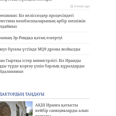
4 hours ago
зешкиан: Біз келіссөздер процесіндегі
лестина көшбасшыларының әрбір шешімін
лдаймыз
наның Эр-Риядқа қатаң ескертуі
муз бұғазы үстінде MQ9 дроны жойылды
ан Сыртқы істер министрлігі: Біз Иранды
ңды түрде қорғау үшін барлық құралдарды
йдаланамыз
ДАКТОРДЫҢ ТАҢДАУЫ
АҚШ Иранға қатысты
кейбір санкцияларды алып
тастады