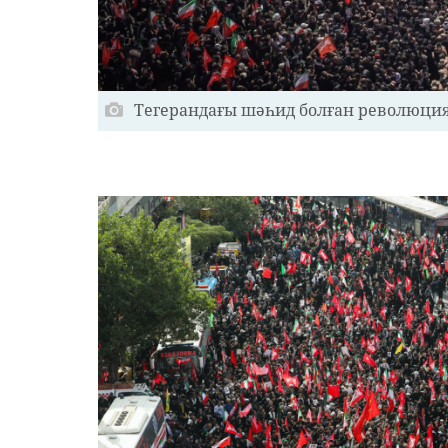
Тегерандағы шәһид болған революция