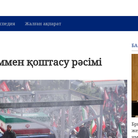
спедия
Жалған ақпарат
Б
ммен қоштасу рәсімі
Бр
же
им