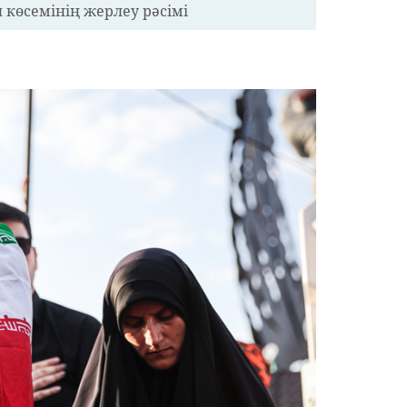
 көсемінің жерлеу рәсімі