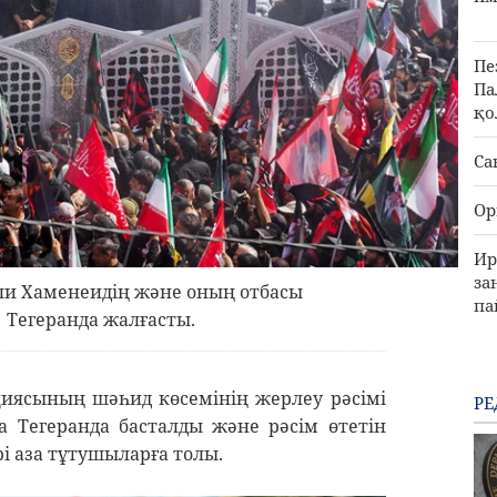
Пе
Па
қо
Са
Ор
Ир
за
Әли Хаменеидің және оның отбасы
па
 Тегеранда жалғасты.
иясының шәһид көсемінің жерлеу рәсімі
РЕ
-да Тегеранда басталды және рәсім өтетін
і аза тұтушыларға толы.