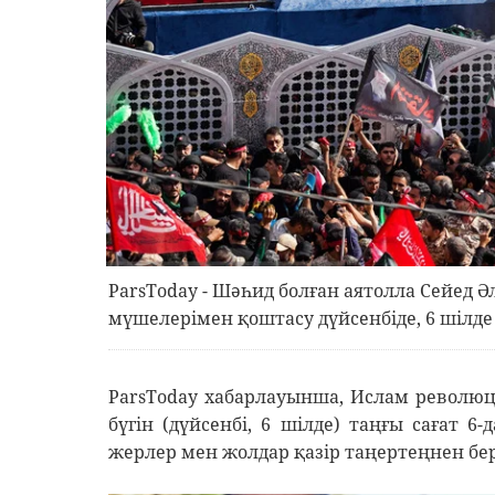
ParsToday - Шәһид болған аятолла Сейед 
мүшелерімен қоштасу дүйсенбіде, 6 шілде
ParsToday хабарлауынша, Ислам революц
бүгін (дүйсенбі, 6 шілде) таңғы сағат 6
жерлер мен жолдар қазір таңертеңнен бер