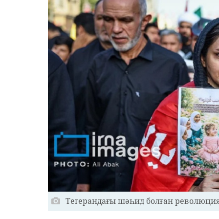
Тегерандағы шәһид болған революция