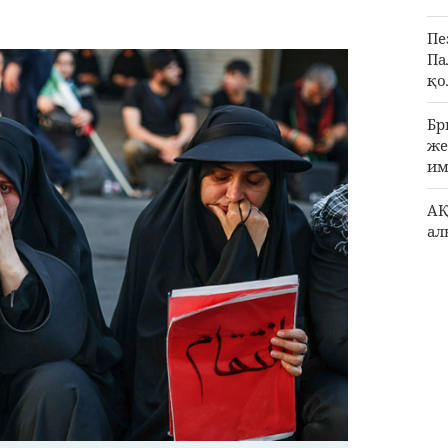
Пе
Па
қо
Бр
же
им
АҚ
ал