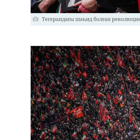
Тегерандағы шәһид болған революция