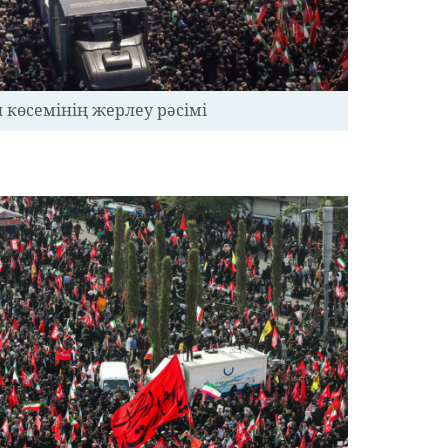
 көсемінің жерлеу рәсімі