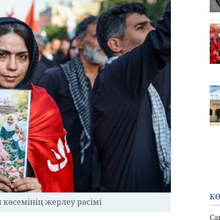
КӨ
 көсемінің жерлеу рәсімі
Са