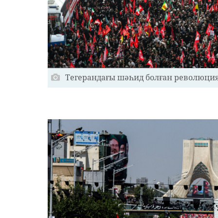
Тегерандағы шәһид болған революция