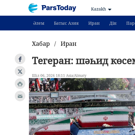
Kazakh
Әлем
Батыс Азия
Иран
Дін
Пар
Хабар
/
Иран
Тегеран: шәһид көсе
Шіл 06, 2026 18:11 Asia/Almaty