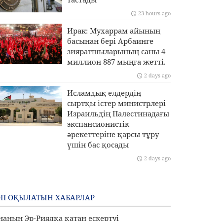
23 hours ago
Ирак: Мухаррам айының
басынан бері Арбаинге
зияратшыларының саны 4
миллион 887 мыңға жетті.
2 days ago
Исламдық елдердің
сыртқы істер министрлері
Израильдің Палестинадағы
экспансионистік
әрекеттеріне қарсы тұру
үшін бас қосады
2 days ago
П ОҚЫЛАТЫН ХАБАРЛАР
наның Эр-Риядқа қатаң ескертуі