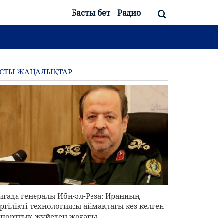
Басты бет
Радио
АСТЫ ЖАҢАЛЫҚТАР
игада генералы Ибн-әл-Реза: Иранның
ргілікті технологиясы аймақтағы кез келген
порттық жүйеден жоғары