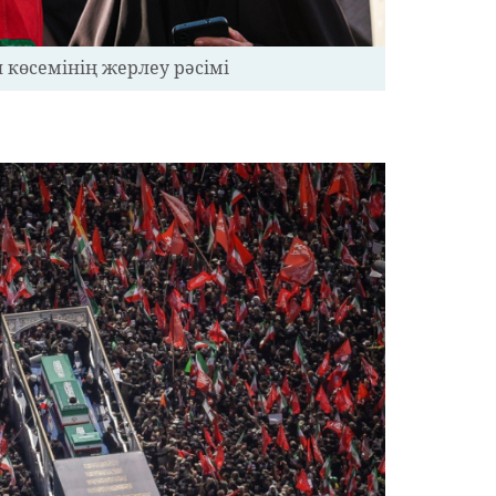
 көсемінің жерлеу рәсімі