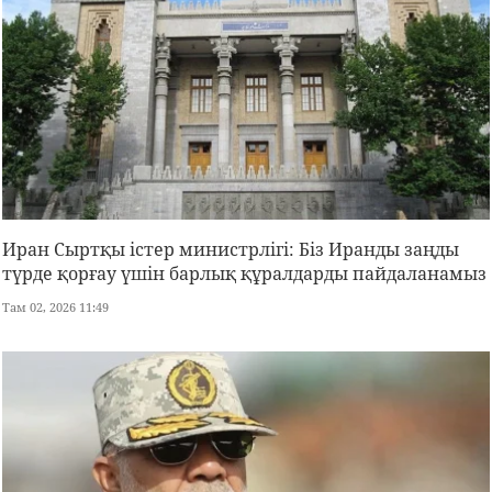
Иран Сыртқы істер министрлігі: Біз Иранды заңды
түрде қорғау үшін барлық құралдарды пайдаланамыз
Там 02, 2026 11:49