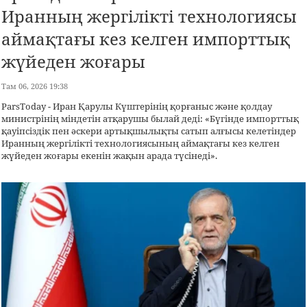
Иранның жергілікті технологиясы
аймақтағы кез келген импорттық
жүйеден жоғары
Там 06, 2026 19:38
ParsToday - Иран Қарулы Күштерінің қорғаныс және қолдау
министрінің міндетін атқарушы былай деді: «Бүгінде импорттық
қауіпсіздік пен әскери артықшылықты сатып алғысы келетіндер
Иранның жергілікті технологиясының аймақтағы кез келген
жүйеден жоғары екенін жақын арада түсінеді».