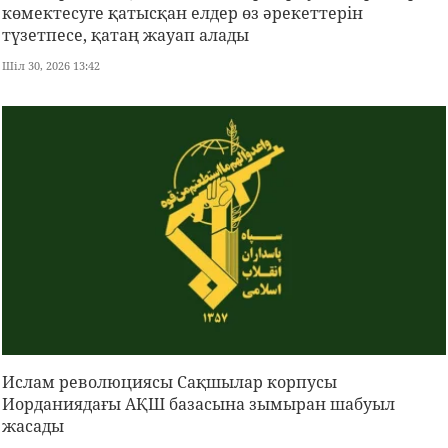
көмектесуге қатысқан елдер өз әрекеттерін
түзетпесе, қатаң жауап алады
Шіл 30, 2026 13:42
Ислам революциясы Сақшылар корпусы
Иорданиядағы АҚШ базасына зымыран шабуыл
жасады