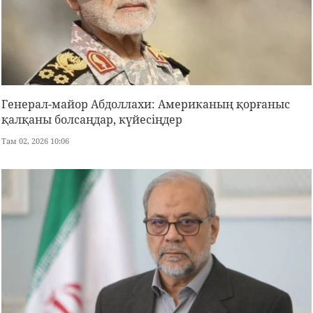
Генерал-майор Абдоллахи: Американың қорғаныс
қалқаны болсаңдар, күйесіңдер
Там 02, 2026 10:06