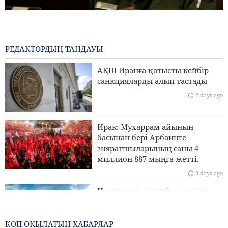
Бригада генералы Ибн-әл-Реза: Иранның жергілікті
технологиясы аймақтағы кез келген импорттық
жүйеден жоғары
РЕДАКТОРДЫҢ ТАҢДАУЫ
1 day ago
АҚШ Иранға қатысты кейбір
Пезешкиан: Біз келіссөздер процесіндегі Палестина
санкцияларды алып тастады
көшбасшыларының әрбір шешімін қолдаймыз
2 days ago
Сананың Эр-Риядқа қатаң ескертуі
Ирак: Мухаррам айының
Ормуз бұғазы үстінде MQ9 дроны жойылды
басынан бері Арбаинге
зияратшыларының саны 4
Иран Сыртқы істер министрлігі: Біз Иранды заңды
миллион 887 мыңға жетті.
түрде қорғау үшін барлық құралдарды пайдаланамыз
3 days ago
Исламдық елдердің сыртқы
істер министрлері Израильдің
Палестинадағы экспансионистік
әрекеттеріне қарсы тұру үшін
КӨП ОҚЫЛАТЫН ХАБАРЛАР