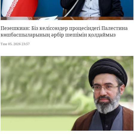
Пезешкиан: Біз келіссөздер процесіндегі Палестина
көшбасшыларының әрбір шешімін қолдаймыз
Там 05, 2026 23:57