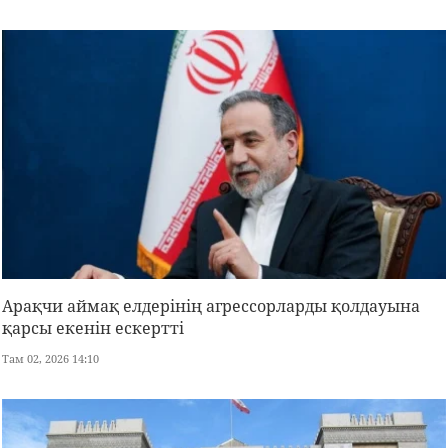
Арақчи аймақ елдерінің агрессорларды қолдауына
қарсы екенін ескертті
Там 02, 2026 14:10