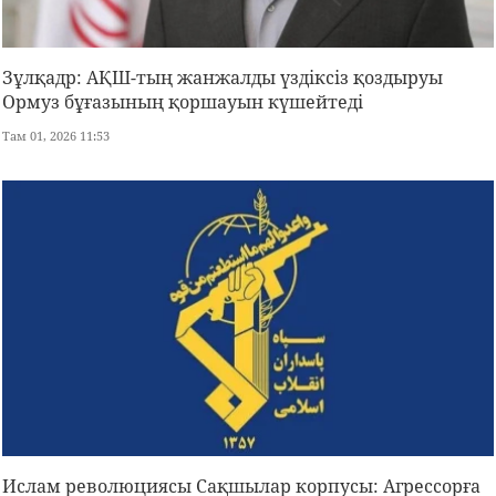
Зұлқадр: АҚШ-тың жанжалды үздіксіз қоздыруы
Ормуз бұғазының қоршауын күшейтеді
Там 01, 2026 11:53
Ислам революциясы Сақшылар корпусы: Агрессорға