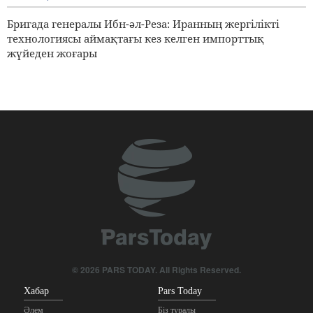
бас қосады
Бригада генералы Ибн-әл-Реза: Иранның жергілікті
3 days ago
технологиясы аймақтағы кез келген импорттық
жүйеден жоғары
© 2026 PARS TODAY. All Rights Reserved.
Хабар
Pars Today
Әлем
Біз туралы