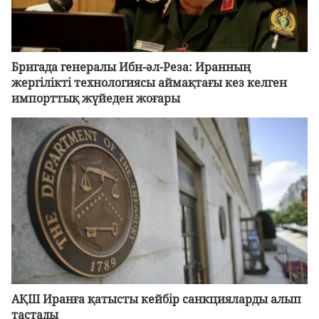
Бригада генералы Ибн-әл-Реза: Иранның
жергілікті технологиясы аймақтағы кез келген
импорттық жүйеден жоғары
АҚШ Иранға қатысты кейбір санкцияларды алып
тастады