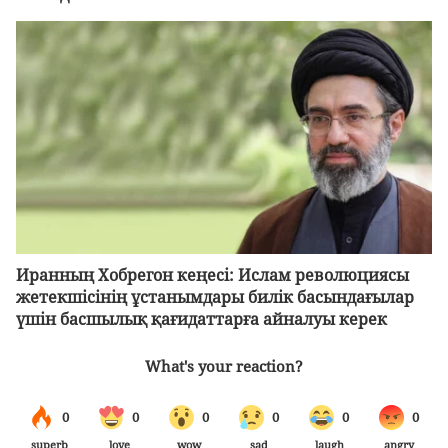
Иранның Хобрегон кеңесі: Ислам революциясы
жетекшісінің ұстанымдары билік басындағылар
үшін басшылық қағидаттарға айналуы керек