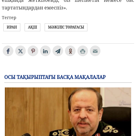
тартатындардан емеспіз».
Тегтер
ИРАН
АҚШ
МӘЖІЛІС ТӨРАҒАСЫ
ОСЫ ТАҚЫРЫПТАҒЫ БАСҚА МАҚАЛАЛАР