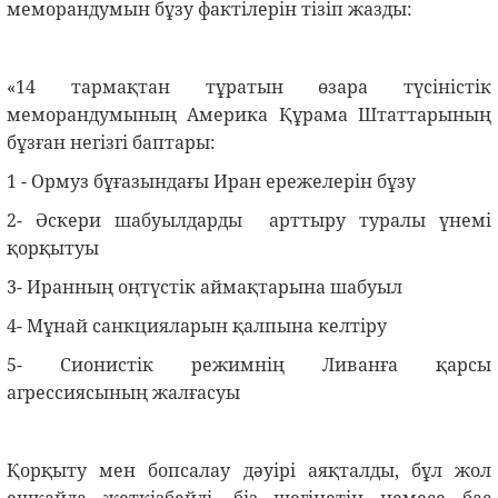
меморандумын бұзу фактілерін тізіп жазды:
«14 тармақтан тұратын өзара түсіністік
меморандумының Америка Құрама Штаттарының
бұзған негізгі баптары:
1 - Ормуз бұғазындағы Иран ережелерін бұзу
2- Әскери шабуылдарды арттыру туралы үнемі
қорқытуы
3- Иранның оңтүстік аймақтарына шабуыл
4- Мұнай санкцияларын қалпына келтіру
5- Сионистік режимнің Ливанға қарсы
агрессиясының жалғасуы
Қорқыту мен бопсалау дәуірі аяқталды, бұл жол
ешқайда жеткізбейді, біз шегінетін немесе бас