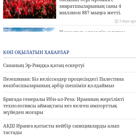
зияратшыларының саны 4
Иран Сыртқы істер министрлігі: Біз Иранды заңды
миллион 887 мыңға жетті.
түрде қорғау үшін барлық құралдарды пайдаланамыз
3 days ago
Исламдық елдердің сыртқы
істер министрлері Израильдің
Палестинадағы экспансионистік
әрекеттеріне қарсы тұру үшін
КӨП ОҚЫЛАТЫН ХАБАРЛАР
бас қосады
Сананың Эр-Риядқа қатаң ескертуі
3 days ago
Пезешкиан: Біз келіссөздер процесіндегі Палестина
көшбасшыларының әрбір шешімін қолдаймыз
Бригада генералы Ибн-әл-Реза: Иранның жергілікті
технологиясы аймақтағы кез келген импорттық
жүйеден жоғары
АҚШ Иранға қатысты кейбір санкцияларды алып
тастады