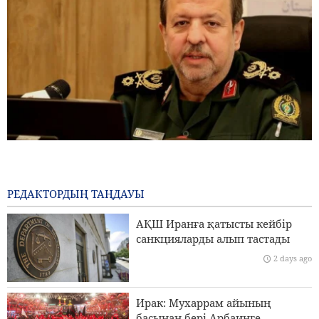
Бригада генералы Ибн-әл-Реза: Иранның жергілікті
технологиясы аймақтағы кез келген импорттық
жүйеден жоғары
РЕДАКТОРДЫҢ ТАҢДАУЫ
1 day ago
АҚШ Иранға қатысты кейбір
Пезешкиан: Біз келіссөздер процесіндегі Палестина
санкцияларды алып тастады
көшбасшыларының әрбір шешімін қолдаймыз
2 days ago
Сананың Эр-Риядқа қатаң ескертуі
Ирак: Мухаррам айының
Ормуз бұғазы үстінде MQ9 дроны жойылды
басынан бері Арбаинге