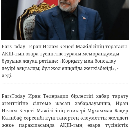
ParsToday - Иран Ислам Кеңесі Мәжілісінің төрағасы
АҚШ-тың өзара түсіністік туралы меморандумды
бұзуына жауап ретінде: «Қорқыту мен бопсалау
дәуірі аяқталды; бұл жол ешқайда жеткізбейді», -
деді.
ParsToday Иран Телерадио бірлестігі хабар тарату
агенттігіне сілтеме жасап хабарлауынша, Иран
Ислам Кеңесі Мәжілісінің спикері Мұхаммад Бақер
Қалибаф сәрсенбі күні таңертең әлеуметтік желідегі
жеке парақшасында АҚШ-тың өзара түсіністік