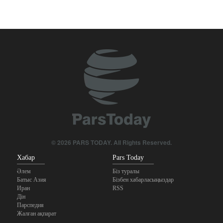
© 2026 PARS TODAY. All Rights Reserved.
Хабар
Pars Today
Әлем
Біз туралы
Батыс Азия
Бізбен хабарласыңыздар
Иран
RSS
Дін
Парспедия
Жалған ақпарат