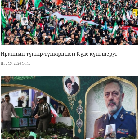
Иранның түпкір-түпкіріндегі Құдс күні шеруі
Нау 13, 2026 14:40