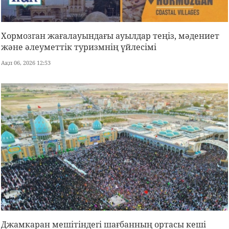
Хормозган жағалауындағы ауылдар теңіз, мәдениет
және әлеуметтік туризмнің үйлесімі
Ақп 06, 2026 12:53
Джамкаран мешітіндегі шағбанның ортасы кеші