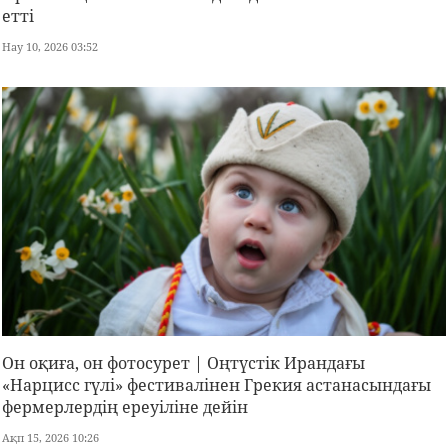
етті
Нау 10, 2026 03:52
Он оқиға, он фотосурет | Оңтүстік Ирандағы
«Нарцисс гүлі» фестивалінен Грекия астанасындағы
фермерлердің ереуіліне дейін
Ақп 15, 2026 10:26