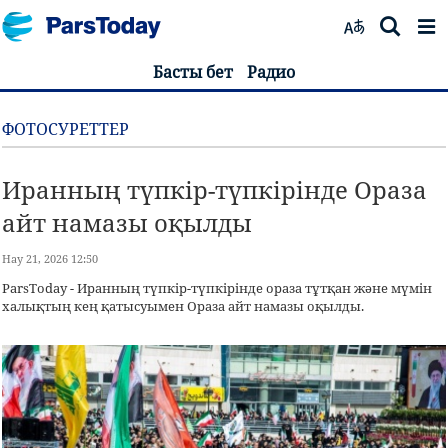
Басты бет
Радио
ФОТОСУРЕТТЕР
Иранның түпкір-түпкірінде Ораза
айт намазы оқылды
Нау 21, 2026 12:50
ParsToday - Иранның түпкір-түпкірінде ораза тұтқан және мүмін
халықтың кең қатысуымен Ораза айт намазы оқылды.