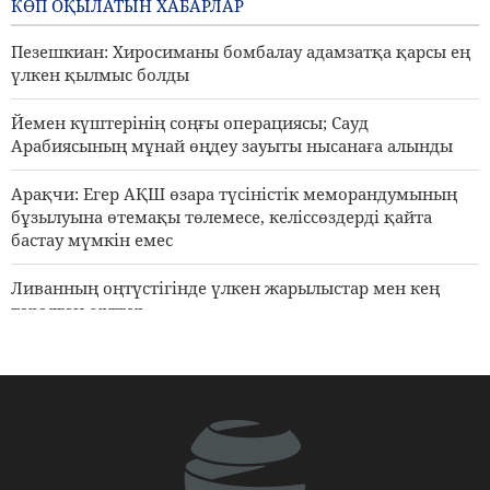
КӨП ОҚЫЛАТЫН ХАБАРЛАР
1 day ago
Пезешкиан: Хиросиманы бомбалау адамзатқа қарсы ең
үлкен қылмыс болды
Йемен күштерінің соңғы операциясы; Сауд
Арабиясының мұнай өңдеу зауыты нысанаға алынды
Арақчи: Егер АҚШ өзара түсіністік меморандумының
бұзылуына өтемақы төлемесе, келіссөздерді қайта
бастау мүмкін емес
Ливанның оңтүстігінде үлкен жарылыстар мен кең
таралған өрттер
Пәкістанның Қорғаныс министрі: Ислам елдерінің
сионистік режимге қарсы бірлігі өте маңызды
Арақчи: Өзіне-өзі сенімділік пен шынайы бауырластық
уақыты келді