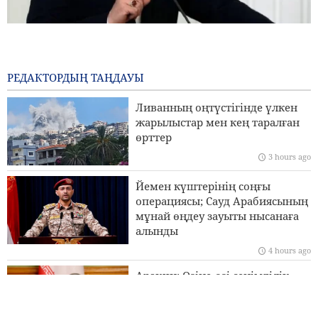
Арақчи: Егер АҚШ өзара түсіністік меморандумының
бұзылуына өтемақы төлемесе, келіссөздерді қайта
бастау мүмкін емес
РЕДАКТОРДЫҢ ТАҢДАУЫ
4 hours ago
Ливанның оңтүстігінде үлкен
Пәкістанның Қорғаныс министрі: Ислам елдерінің
жарылыстар мен кең таралған
сионистік режимге қарсы бірлігі өте маңызды
өрттер
3 hours ago
Пезешкиан: Хиросиманы бомбалау адамзатқа қарсы ең
үлкен қылмыс болды
Йемен күштерінің соңғы
операциясы; Сауд Арабиясының
Бригада генералы Ибн-әл-Реза: Иранның жергілікті
мұнай өңдеу зауыты нысанаға
технологиясы аймақтағы кез келген импорттық
алынды
жүйеден жоғары
4 hours ago
Сананың Эр-Риядқа қатаң ескертуі
Арақчи: Өзіне-өзі сенімділік
пен шынайы бауырластық
уақыты келді