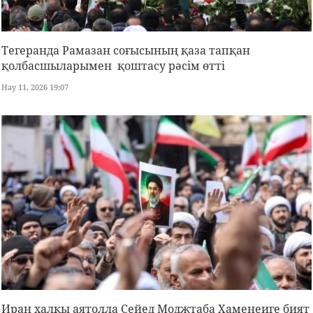
Тегеранда Рамазан соғысының қаза тапқан
қолбасшыларымен қоштасу рәсім өтті
Нау 11, 2026 19:07
Иран халқы аятолла Сейед Моджтаба Хаменеиге бият