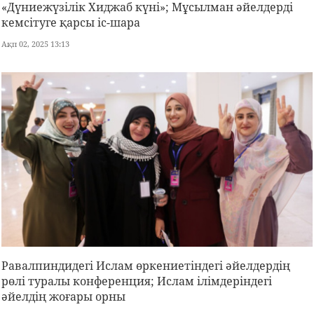
«Дүниежүзілік Хиджаб күні»; Мұсылман әйелдерді
кемсітуге қарсы іс-шара
Ақп 02, 2025 13:13
Равалпиндидегі Ислам өркениетіндегі әйелдердің
рөлі туралы конференция; Ислам ілімдеріндегі
әйелдің жоғары орны