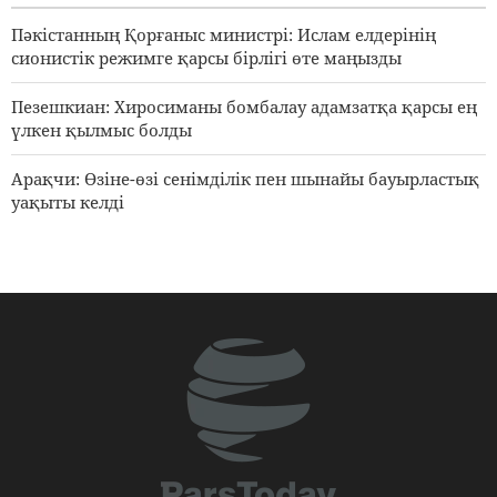
3 days ago
Пәкістанның Қорғаныс министрі: Ислам елдерінің
сионистік режимге қарсы бірлігі өте маңызды
Пезешкиан: Хиросиманы бомбалау адамзатқа қарсы ең
үлкен қылмыс болды
Арақчи: Өзіне-өзі сенімділік пен шынайы бауырластық
уақыты келді