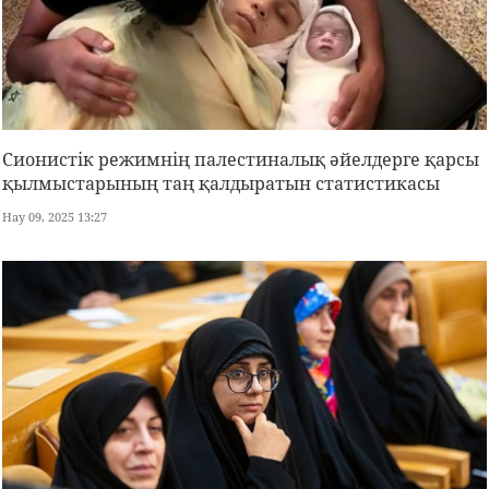
Сионистік режимнің палестиналық әйелдерге қарсы
қылмыстарының таң қалдыратын статистикасы
Нау 09, 2025 13:27