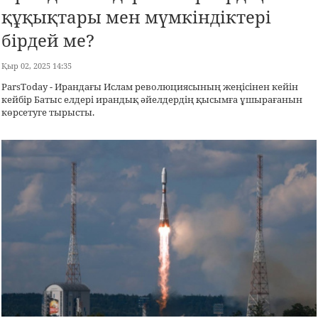
құқықтары мен мүмкіндіктері
бірдей ме?
Қыр 02, 2025 14:35
ParsToday - Ирандағы Ислам революциясының жеңісінен кейін
кейбір Батыс елдері ирандық әйелдердің қысымға ұшырағанын
көрсетуге тырысты.