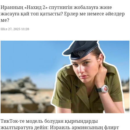
Иранның «Нахид 2» спутнигін жобалауға және
жасауға қай топ қатысты? Ерлер ме немесе әйелдер
ме?
Шіл 27, 2025 11:28
ТикТок-те модель болудан қырғындарды
жылтыратуға дейін: Израиль армиясының флирт