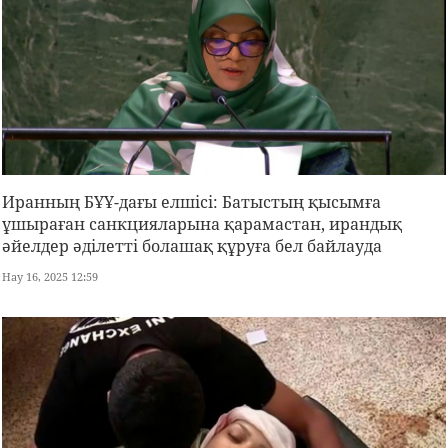
Иранның БҰҰ-дағы елшісі: Батыстың қысымға
ұшыраған санкцияларына қарамастан, ирандық
әйелдер әділетті болашақ құруға бел байлауда
Нау 16, 2025 12:59