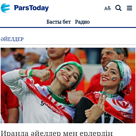
Басты бет
Радио
ӘЙЕЛДЕР
Иранда әйелдер мен ерлердің