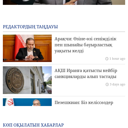
Пәкістанның Қорғаныс министрі: Ислам елдерінің
сионистік режимге қарсы бірлігі өте маңызды
60 minutes ago
РЕДАКТОРДЫҢ ТАҢДАУЫ
Пезешкиан: Хиросиманы бомбалау адамзатқа қарсы ең
Арақчи: Өзіне-өзі сенімділік
үлкен қылмыс болды
пен шынайы бауырластық
уақыты келді
Бригада генералы Ибн-әл-Реза: Иранның жергілікті
1 hour ago
технологиясы аймақтағы кез келген импорттық
жүйеден жоғары
АҚШ Иранға қатысты кейбір
санкцияларды алып тастады
Сананың Эр-Риядқа қатаң ескертуі
3 days ago
Исламдық елдердің сыртқы істер министрлері
Израильдің Палестинадағы экспансионистік
Пезешкиан: Біз келіссөздер
әрекеттеріне қарсы тұру үшін бас қосады
процесіндегі Палестина
көшбасшыларының әрбір
шешімін қолдаймыз
КӨП ОҚЫЛАТЫН ХАБАРЛАР