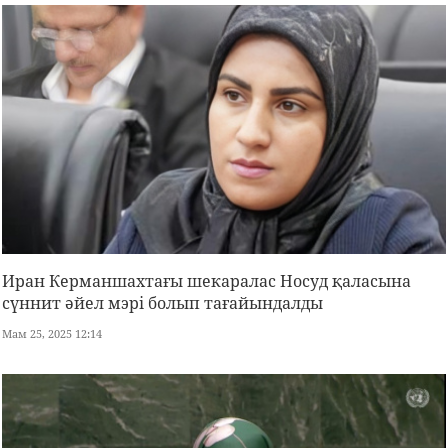
Иран Керманшахтағы шекаралас Носуд қаласына
сүннит әйел мэрі болып тағайындалды
Maм 25, 2025 12:14