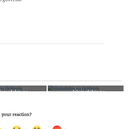
slamofobia no
Islamofobia no
48
cidente
Ocidente