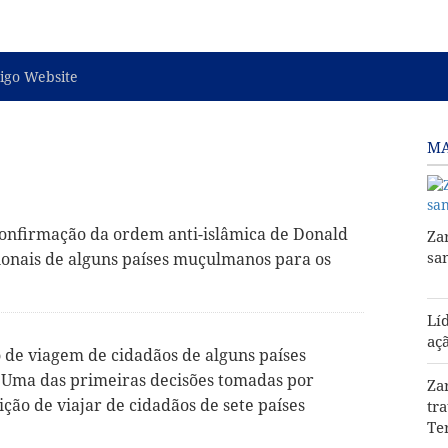
igo Website
MA
confirmação da ordem anti-islâmica de Donald
Za
sa
ionais de alguns países muçulmanos para os
Lí
aç
 de viagem de cidadãos de alguns países
. Uma das primeiras decisões tomadas por
Za
ção de viajar de cidadãos de sete países
tr
Te