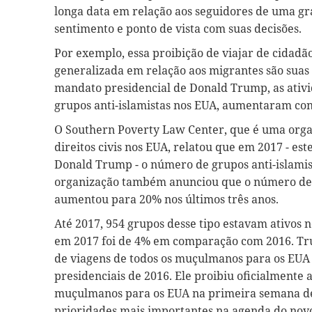
longa data em relação aos seguidores de uma gra
sentimento e ponto de vista com suas decisões.
Por exemplo, essa proibição de viajar de cidad
generalizada em relação aos migrantes são suas r
mandato presidencial de Donald Trump, as ativi
grupos anti-islamistas nos EUA, aumentaram co
O Southern Poverty Law Center, que é uma org
direitos civis nos EUA, relatou que em 2017 - es
Donald Trump - o número de grupos anti-islamis
organização também anunciou que o número de 
aumentou para 20% nos últimos três anos.
Até 2017, 954 grupos desse tipo estavam ativos 
em 2017 foi de 4% em comparação com 2016. Tru
de viagens de todos os muçulmanos para os EUA 
presidenciais de 2016. Ele proibiu oficialmente 
muçulmanos para os EUA na primeira semana de
prioridades mais importantes na agenda do nov