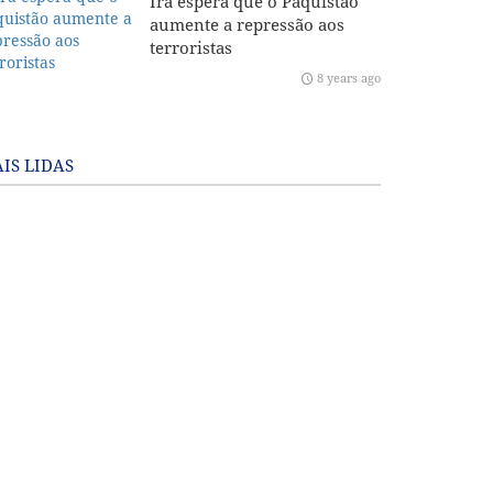
Irã espera que o Paquistão
aumente a repressão aos
terroristas
8 years ago
IS LIDAS