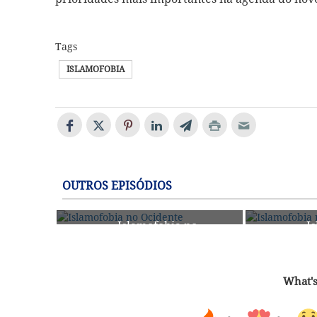
Tags
ISLAMOFOBIA
OUTROS EPISÓDIOS
Islamofobia no
I
50
49
Ocidente
O